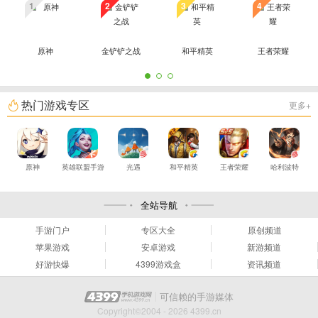
1
2
3
4
原神
金铲铲之战
和平精英
王者荣耀
热门游戏专区
更多+
原神
英雄联盟手游
光遇
和平精英
王者荣耀
哈利波特
全站导航
手游门户
专区大全
原创频道
苹果游戏
安卓游戏
新游频道
好游快爆
4399游戏盒
资讯频道
可信赖的手游媒体
Copyright©2004 - 2026 4399.cn