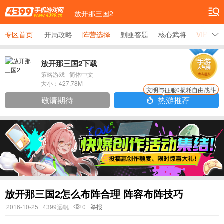
放开那三国2
专区首页
开局攻略
阵营选择
剿匪答题
核心武将
VIP价格
放开那三国2下载
策略游戏
|
简体中文
大小：
427.78M
文明与征服0损耗自由战斗
敬请期待
热游推荐
放开那三国2怎么布阵合理 阵容布阵技巧
2016-10-25
4399远帆
0
举报