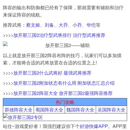
阵容的输出和防御都已经有了保障，那就需要有辅助和治疗
来保证阵容的续航。
推荐武将：
蔡文姬
、
刘备
、
大乔
、
小乔
、
华佗
等
>>>>
放开那三国2治疗型武将排行 治疗型武将推荐
以上就是放开那三国2阵容布阵的技巧，玩家们可以多加摸
索，才能将合适的武将放置在合适的位置之上!
>>>>
放开那三国2什么武将好 最强武将推荐
>>>>
放开那三国2附加状态有什么用 附加状态汇总介绍
>>>>
放开那三国2阵容大全 放开那三国2最强阵容推荐
热门攻略
群雄阵容大全
蜀国阵容大全
魏国阵容大全
吴国阵容大全
站住~游戏爱好者！我强烈建议你下个
好游快爆APP
。APP里