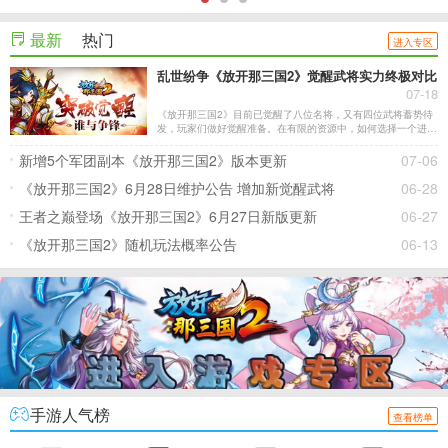
最新
热门
进入专区
乱世纷争《放开那三国2》觉醒武将实力终极对比
07-18
《放开那三国2》目前已觉醒了八位名将，又有四位武将蓄势待
发，玩家们做好觉醒准备。在有限的资源中，如何选择一个进行
培养呢?下面一起来看看吧!
新增5个军团副本《放开那三国2》版本更新
07-06
《放开那三国2》6月28日维护公告 增加新觉醒武将
06-28
王者之巅登场《放开那三国2》6月27日新版更新
06-27
《放开那三国2》随机玩法概率公告
06-13
手游人气榜
查看榜单