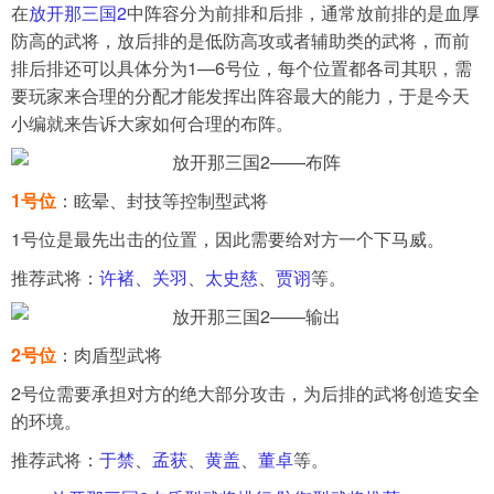
在
放开那三国2
中阵容分为前排和后排，通常放前排的是血厚
防高的武将，放后排的是低防高攻或者辅助类的武将，而前
导航
排后排还可以具体分为1—6号位，每个位置都各司其职，需
4399手机游戏网
要玩家来合理的分配才能发挥出阵容最大的能力，于是今天
展开
小编就来告诉大家如何合理的布阵。
1号位
：眩晕、封技等控制型武将
1号位是最先出击的位置，因此需要给对方一个下马威。
推荐武将：
许褚
、
关羽
、
太史慈
、
贾诩
等。
2号位
：肉盾型武将
2号位需要承担对方的绝大部分攻击，为后排的武将创造安全
的环境。
推荐武将：
于禁
、
孟获
、
黄盖
、
董卓
等。