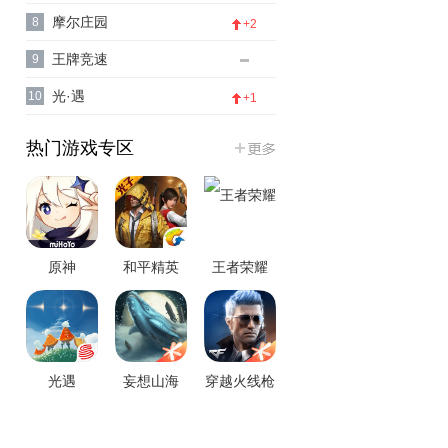
摩尔庄园
8
+2
王牌竞速
9
光·遇
10
+1
热门游戏专区
原神
和平精英
王者荣耀
坛
光遇
妄想山海
穿越火线枪
战王者