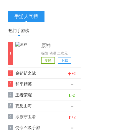
手游人气榜
热门手游榜
原神
1
探险 动漫 二次元
专区
下载
金铲铲之战
2
+2
和平精英
3
王者荣耀
4
-2
妄想山海
5
冰原守卫者
6
+2
使命召唤手游
7