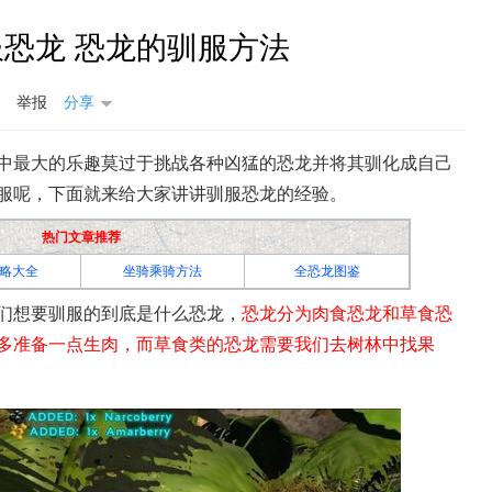
恐龙 恐龙的驯服方法
举报
分享
中最大的乐趣莫过于挑战各种凶猛的恐龙并将其驯化成自己
服呢，下面就来给大家讲讲驯服恐龙的经验。
方舟生存进化
热门文章推荐
略大全
坐骑乘骑方法
全恐龙图鉴
们想要驯服的到底是什么恐龙，
恐龙分为肉食恐龙和草食恐
多准备一点生肉，而草食类的恐龙需要我们去树林中找果