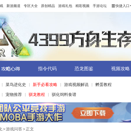
戏
新游频道
专区大全
原创精品
游戏礼包
精彩视频
手游论坛
快捷入口
指令代码
恐龙图鉴
视频攻略
菜鸟进化史
新手必看攻略
游戏视频解说
孵蛋教程
|
|
|
|
宠物推荐
驯龙教程
驯化饲料食谱
|
|
|
化
>
游戏问答
>
正文