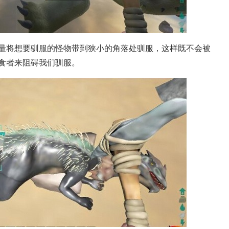
量将想要驯服的怪物带到狭小的角落处驯服，这样既不会被
食者来阻碍我们驯服。