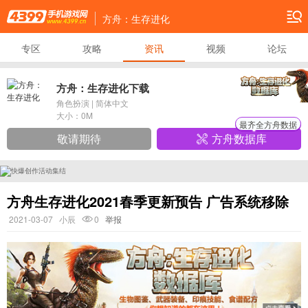
方舟：生存进化
专区
攻略
资讯
视频
论坛
方舟：生存进化下载
角色扮演
|
简体中文
大小：
0M
最齐全方舟数据
敬请期待
方舟数据库
方舟生存进化2021春季更新预告 广告系统移除
2021-03-07
小辰
0
举报