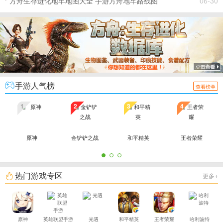
方舟生存进化地牢地图大全 手游方舟地牢路线图
06-30
手游人气榜
查看榜单
1
2
3
4
原神
金铲铲之战
和平精英
王者荣耀
热门游戏专区
更多+
原神
英雄联盟手游
光遇
和平精英
王者荣耀
哈利波特