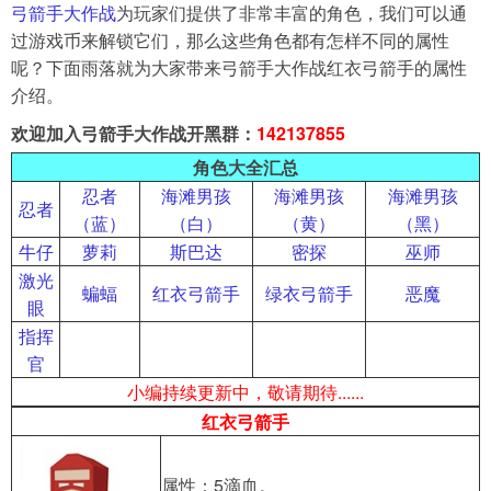
弓箭手大作战
为玩家们提供了非常丰富的角色，我们可以通
过游戏币来解锁它们，那么这些角色都有怎样不同的属性
导航
呢？下面雨落就为大家带来弓箭手大作战红衣弓箭手的属性
4399手机游戏网
介绍。
展开
欢迎加入弓箭手大作战开黑群：
142137855
角色大全汇总
忍者
海滩男孩
海滩男孩
海滩男孩
忍者
（蓝）
（白）
（黄）
（黑）
牛仔
萝莉
斯巴达
密探
巫师
激光
蝙蝠
红衣弓箭手
绿衣弓箭手
恶魔
眼
指挥
官
小编持续更新中，敬请期待......
红衣弓箭手
属性：5滴血。