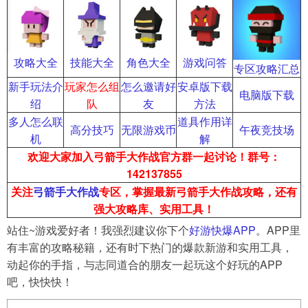
攻略大全
技能大全
角色大全
游戏问答
专区攻略汇总
新手玩法介
玩家怎么组
怎么邀请好
安卓版下载
电脑版下载
绍
队
友
方法
多人怎么联
道具作用详
高分技巧
无限游戏币
午夜竞技场
机
解
欢迎大家加入弓箭手大作战官方群一起讨论！群号：
142137855
关注
弓箭手大作战
专区，掌握最新弓箭手大作战攻略，还有
强大攻略库、实用工具！
站住~游戏爱好者！我强烈建议你下个
好游快爆APP
。APP里
有丰富的攻略秘籍，还有时下热门的爆款新游和实用工具，
动起你的手指，与志同道合的朋友一起玩这个好玩的APP
吧，快快快！