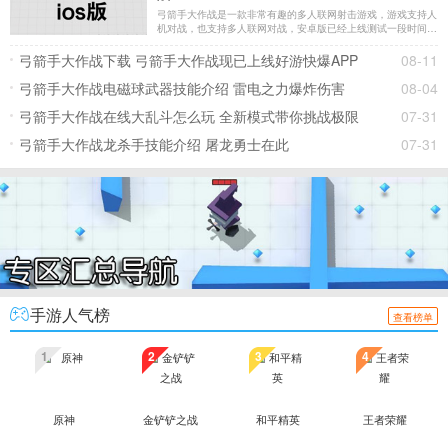
弓箭手大作战是一款非常有趣的多人联网射击游戏，游戏支持人
机对战，也支持多人联网对战，安卓版已经上线测试一段时间
了，很多玩家都在问弓箭手大作战ios版何时上线，现在小编告
诉大家一个好消息，那就是弓箭手大作战ios已经正式上线了。
弓箭手大作战下载 弓箭手大作战现已上线好游快爆APP
08-11
大家可以点击链接跳转ios下载
弓箭手大作战电磁球武器技能介绍 雷电之力爆炸伤害
08-04
弓箭手大作战在线大乱斗怎么玩 全新模式带你挑战极限
07-31
弓箭手大作战龙杀手技能介绍 屠龙勇士在此
07-31
手游人气榜
查看榜单
1
2
3
4
原神
金铲铲之战
和平精英
王者荣耀