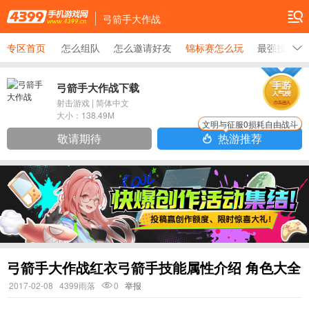
弓箭手大作战
专区首页
怎么组队
怎么邀请好友
锦标赛怎么玩
最强技能搭
弓箭手大作战下载
射击游戏
|
简体中文
大小：
138.49M
文明与征服0损耗自由战斗
敬请期待
热游推荐
弓箭手大作战红衣弓箭手技能属性介绍 角色大全
2017-02-08
4399雨落
0
举报