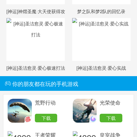
[神运]神熠圣魔·大天使获得攻
梦之队和梦2队的回忆录
略
[神运]圣洁愈灵·爱心极速打法
[神运]圣洁愈灵·爱心实战
你的朋友都在玩的手机游戏
荒野行动
光荣使命
下载
下载
王者荣耀
皇室战争