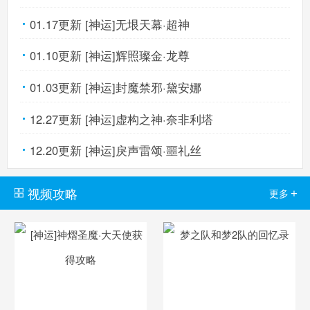
01.17更新 [神运]无垠天幕·超神
奥奇传说手机版
搜
手
01.10更新 [神运]辉照璨金·龙尊
01.03更新 [神运]封魔禁邪·黛安娜
12.27更新 [神运]虚构之神·奈非利塔
12.20更新 [神运]戾声雷颂·噩礼丝
视频攻略
+
更多