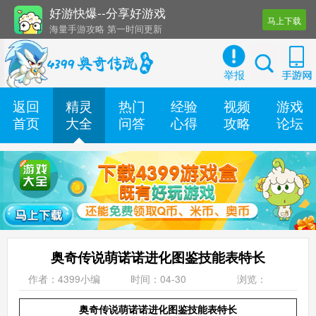
好游快爆--分享好游戏
马上下载
海量手游攻略 第一时间更新
还有几十款实用辅助工具
举报
返回
精灵
热门
经验
视频
游戏
首页
大全
问答
心得
攻略
论坛
奥奇传说萌诺诺进化图鉴技能表特长
作者：4399小编
时间：04-30
浏览：
奥奇传说萌诺诺进化图鉴技能表特长