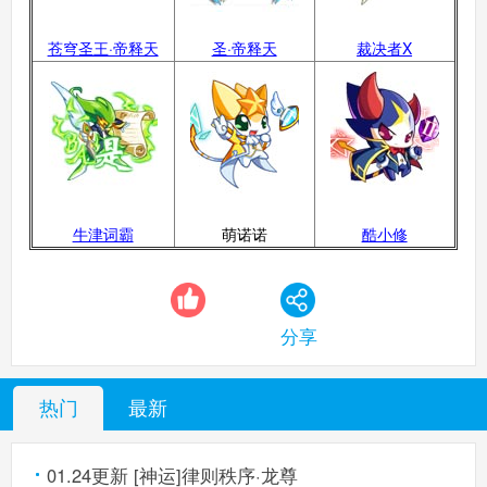
苍穹圣王·帝释天
圣·帝释天
裁决者X
牛津词霸
萌诺诺
酷小修
分享
热门
最新
01.24更新 [神运]律则秩序·龙尊