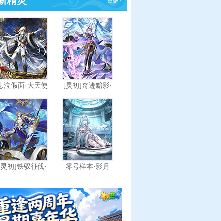
新精灵
更多+
悲泣假面·大天使
[灵初]奇迹黯影·
修尔
[灵初]铁驭征伐·
零号样本·影月
战车