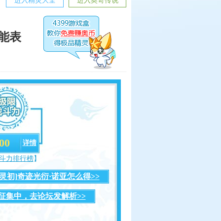
进入精灵大全
进入奥奇传说
技能表
00
详情
斗力排行榜
】
[灵初]奇迹光衍·诺亚怎么得>>
征集中，去论坛发解析>>