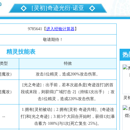
[灵初]奇迹光衍·诺亚
9785641【
进入经验计算器
】
敬请期待！
精灵技能表
热
类型
特效
超魔攻）
攻击1位精灵，造成200%攻击伤害。
[光之奇迹]：出手前，若本次超杀是[奇迹连打]的首
超魔攻）
段或末段，则获得[广域打击·2]（持续1次出手）；攻
灵
击1位精灵，造成220%攻击伤害。
1.拥有[灵初被动]；2.拥有[灵初·奇迹共缔]、[奇迹连
--
打]和[光之奇迹]；3.前3个大回合开始时，获得1次[暴
击蓄力·100%]与1次[死亡复生·25%]。