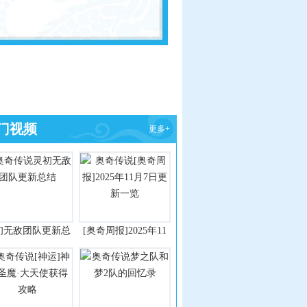
门视频
更多+
初无敌团队更新总
[奥奇周报]2025年11
结
月7日更新一览