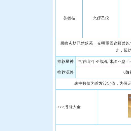
英雄技
光辉圣仪
黑暗灾劫已然落幕，光明重回这颗曾以
走，帮
推荐星神
气吞山河 圣战魂 诛敌不息 
推荐源兽
6阶
表中数值为首发设定值，为保
>>>潜能大全