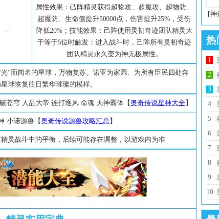
属性效果：己阵精灵获得超物攻、超魔攻、超物防、
[神
超魔防、生命值提升50000点，伤害提升25%，受伤
--
降低20%；技能效果：己阵使用灵初奇迹团队精灵大
热
于等于5位时触发：进入战斗时，己阵所有灵初奇迹
团队精灵永久变为神无极属性。
1
“光”而闻名的星球，万物复苏。诺亚为家园、为所有臣民四处奔
2
助星球恢复往日繁华璀璨的模样。
3
斗破苍穹 人品大帝 连打逐风 命魂 天神霸体【
奥奇传说星神大全
】
4
5
神·小诺源兽【
奥奇传说源兽攻略汇总
】
6
证精灵战斗中的平衡，后续可能存在调整，以游戏内为准
7
8
9
10