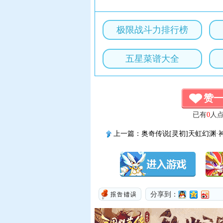
极限战斗力排行榜
五星菜谱大全
赞
已有
0
人
上一篇：
奥奇传说[灵初]天虹幻渊·
传说进化技能表
分享到：