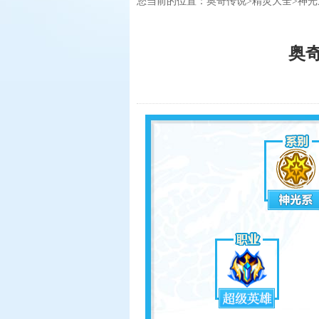
您当前的位置：
奥奇传说
>
精灵大全
>
神光
奥奇