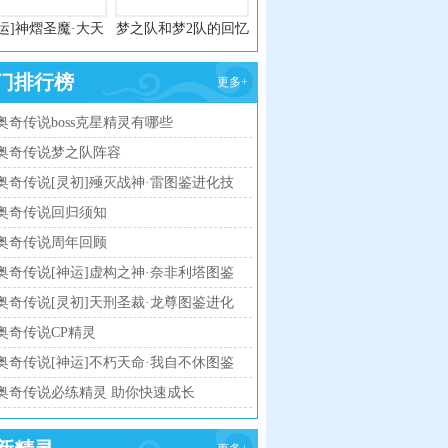
运]神熠圣魔·大天
梦之队和梦2队的回忆
使获得攻略
录
门排行榜
更多+
奥奇传说boss克星精灵有哪些
奥奇传说梦之队阵容
奥奇传说[灵初]殛灭战神·雷图鉴进化技
能表
奥奇传说回归须知
奥奇传说周年回顾
奥奇传说[神运]虚构之神·奈非利塔图鉴
传说进化技能表
奥奇传说[灵初]天刑圣裁·龙尊图鉴进化
技能表
奥奇传说CP精灵
奥奇传说[神运]不朽天命·我自不休图鉴
传说进化技能表
奥奇传说必练精灵 助你快速成长