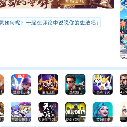
法
逃跑吧少年
洛克王国
生死狙击
奥奇传说
43
英
西普大陆手游
天涯明月刀手游
使命召唤手游
英雄联盟