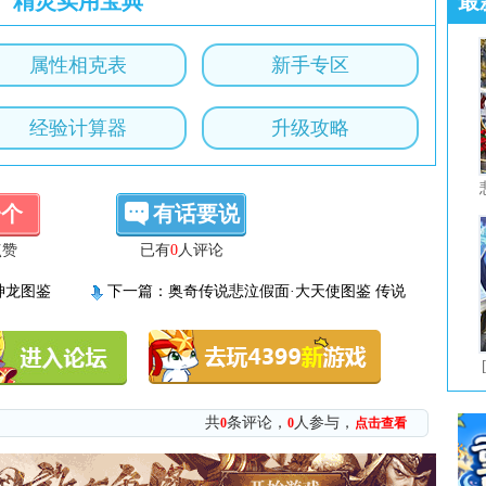
精灵实用宝典
最
属性相克表
新手专区
经验计算器
升级攻略
一个
有话要说
点赞
已有
0
人评论
神龙图鉴
下一篇：
奥奇传说悲泣假面·大天使图鉴 传说
进化技能表
共
条评论，
人参与，
0
0
点击查看