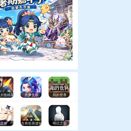
99火线精英
造梦无双
我的世界
原神
方舟生存进化
明日之后