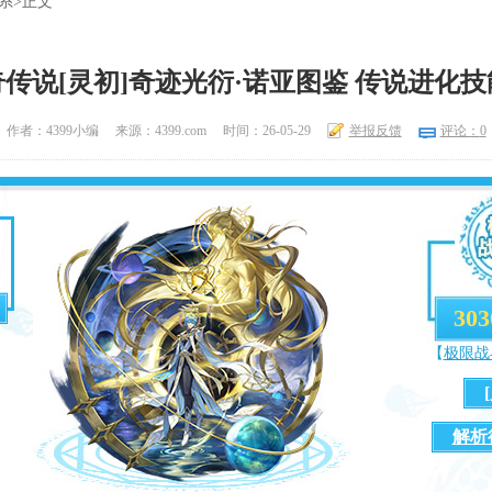
系
>正文
传说[灵初]奇迹光衍·诺亚图鉴 传说进化
作者：4399小编
来源：4399.com
时间：26-05-29
举报反馈
评论：
0
303
【
极限战
解析