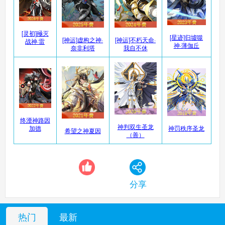
奥奇传说手机版
[灵初]殛灭
搜
手
[星迹]归墟噬
[神运]虚构之神·
[神运]不朽天命·
战神·雷
神·薄伽丘
奈非利塔
我自不休
终湮神路因
神判双生圣龙
加德
神罚秩序圣龙
希望之神夏因
（善）
分享
热门
最新