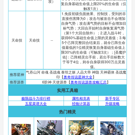
攻）
复自身基础生命值上限20%的生命值（仅
触发1次）。
1.免疫初级负面效果、控制技，受到的非
直接伤害降为0；攻击与被攻击不会增加
自身气势；攻击满气势的目标不会增加目
标气势；大回合开始时自身恢复满气势
（第1个大回合除外）；2.进入战斗时，
获得60%基础生命值上限的灵盾值；3.每
天命技
天命技
--
5个己阵完整回合结束后，就令己阵生命
值最低的1位精灵恢复自身基础生命值上
限30%的生命值（可触发3次）；[圣魔护
佑]：己阵精灵出手前，若出手目标数大
于等于4位，则令自身获得300万点灵盾
值。
气吞山河 命魂 圣战魂 泰坦之躯 人品大帝 神隐 天神霸体 圣战魔
推荐星神
印【
奥奇传说星神大全
】
推荐源兽
6阶神·天使源兽【
奥奇传说源兽攻略汇总
】
实用工具箱
极限战斗力排行榜
属性相克表
新手专区
五星菜谱大全
经验计算器
升级攻略
热门精灵