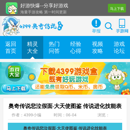
好游快爆--分享好游戏
马上下载
海量手游攻略 第一时间更新
还有几十款实用辅助工具
举报
返回
精灵
热门
经验
视频
游戏
首页
大全
问答
心得
攻略
论坛
奥奇传说悲泣假面·大天使图鉴 传说进化技能表
作者：4399小编
时间：06-04
浏览：
奥奇传说悲泣假面·大天使图鉴 传说进化技能表