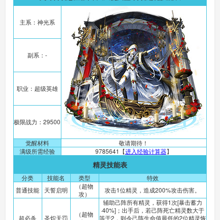
主系：神光系
副系：-
职业：超级英雄
极限战力：29500
觉醒材料
敬请期待！
满级所需经验
9785641【
进入经验计算器
】
精灵技能表
分类
技能名
类型
特效
（超物
普通技能
天誓启明
攻击1位精灵，造成200%攻击伤害。
攻）
辅助己阵所有精灵，获得1次[暴击蓄力
·40%]；出手后，若己阵死亡精灵数大于
（超物
超必杀
圣炽天罚
等于2，则令己阵生命值最低的2位精灵恢