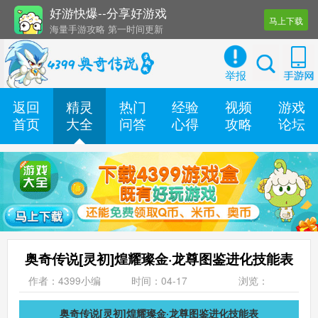
好游快爆--分享好游戏
马上下载
海量手游攻略 第一时间更新
还有几十款实用辅助工具
举报
返回
精灵
热门
经验
视频
游戏
首页
大全
问答
心得
攻略
论坛
奥奇传说[灵初]煌耀璨金·龙尊图鉴进化技能表
作者：4399小编
时间：04-17
浏览：
奥奇传说[灵初]煌耀璨金·龙尊图鉴进化技能表