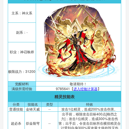
主系：神火系
副系：-
职业：神召唤师
极限战力：31200
觉醒材料
敬请期待！
满级所需经验
9785641【
进入经验计算器
】
精灵技能表
分类
技能名
类型
特效
普通技能
金铸天威
--
攻击1位精灵，造成200%攻击伤害。
出手前，移除攻击目标400点[格挡之
力]；攻击1位精灵，造成300%攻击伤
超必杀
炽金裂穹
--
害；出手后，令攻击目标所在横排精灵合
计受到自身300%双攻最大值的毁灭伤