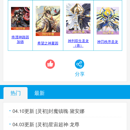
奥奇传说手机版
搜
手
终湮神路因
神判双生圣龙
加德
神罚秩序圣龙
希望之神夏因
（善）
分享
热门
最新
04.10更新 [灵初]封魔镇魄·黛安娜
04.03更新 [灵初]星宙超神·龙尊