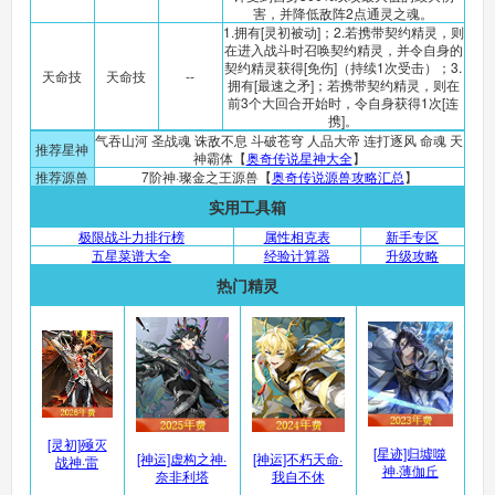
害，并降低敌阵2点通灵之魂。
1.拥有[灵初被动]；2.若携带契约精灵，则
在进入战斗时召唤契约精灵，并令自身的
契约精灵获得[免伤]（持续1次受击）；3.
天命技
天命技
--
拥有[最速之矛]；若携带契约精灵，则在
前3个大回合开始时，令自身获得1次[连
携]。
气吞山河 圣战魂 诛敌不息 斗破苍穹 人品大帝 连打逐风 命魂 天
推荐星神
神霸体【
奥奇传说星神大全
】
推荐源兽
7阶神·璨金之王源兽【
奥奇传说源兽攻略汇总
】
实用工具箱
极限战斗力排行榜
属性相克表
新手专区
五星菜谱大全
经验计算器
升级攻略
热门精灵
[灵初]殛灭
[星迹]归墟噬
[神运]虚构之神·
[神运]不朽天命·
战神·雷
神·薄伽丘
奈非利塔
我自不休