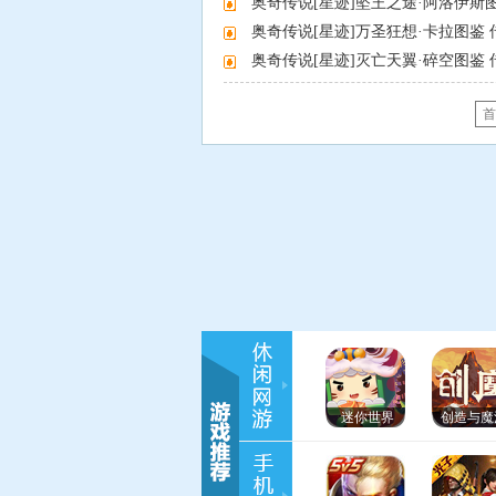
奥奇传说[星迹]坠王之途·阿洛伊斯
奥奇传说[星迹]万圣狂想·卡拉图鉴
奥奇传说[星迹]灭亡天翼·碎空图鉴
首
迷你世界
创造与魔