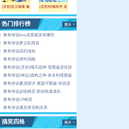
[灵初]至元御寰·极
[灵初]恒规秩序·龙
尊
热门排行榜
奥奇传说boss克星精灵有哪些
奥奇传说梦之队阵容
奥奇传说回归须知
奥奇传说周年回顾
奥奇传说[灵初]殛灭战神·雷图鉴进化技
能表
奥奇传说[神运]虚构之神·奈非利塔图鉴
传说进化技能表
奥奇传说夏浪甜汐·蜜蕊可图鉴 传说进
化技能表
奥奇传说必练精灵 助你快速成长
奥奇传说CP精灵
奥奇传说通灵师克制关系
搞笑四格