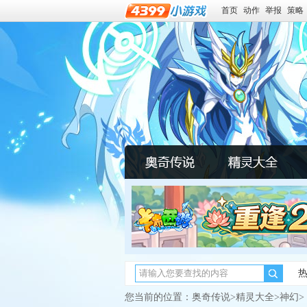
首页
动作
举报
策略
您当前的位置：
奥奇传说
>
精灵大全
>
神幻
>