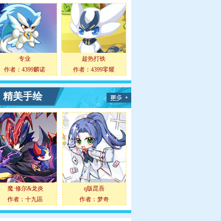
专业
趁热打铁
作者：
4399麟诺
作者：
4399零耀
精美手绘
魔·修尔&龙炎
q版昆吾
作者：
十九區
作者：
梦奇