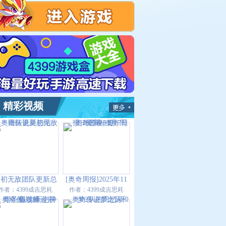
精彩视频
灵初无敌团队更新总
[奥奇周报]2025年11
结
月7日更新一览
作者：
4399成吉思耗
作者：
4399成吉思耗