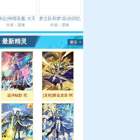
神运]神熠圣魔·大天
梦之队和梦2队的回忆
使获得攻略
录
作者：
璆琳
作者：
璆琳
最新精灵
远洋鲸影·究
[灵初]辉金龙皇·阿
瑞斯