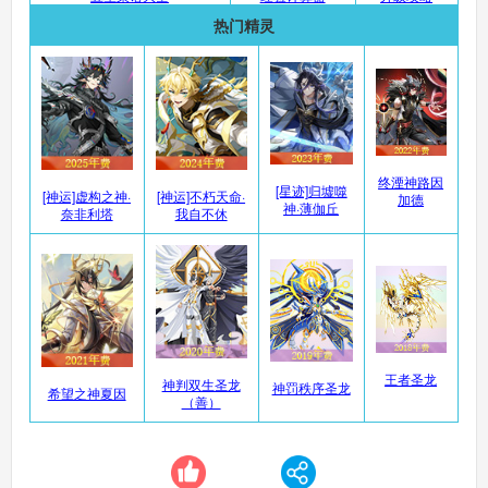
热门精灵
奥奇传说手机版
搜
手
终湮神路因
[星迹]归墟噬
[神运]虚构之神·
[神运]不朽天命·
加德
神·薄伽丘
奈非利塔
我自不休
王者圣龙
神判双生圣龙
神罚秩序圣龙
希望之神夏因
（善）