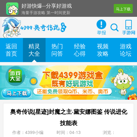
好游快爆--分享好游戏
马上下载
海量手游攻略 第一时间更新
还有几十款实用辅助工具
举报
返回
精灵
热门
经验
视频
游戏
首页
大全
问答
心得
攻略
论坛
奥奇传说[星迹]封魔之主·黛安娜图鉴 传说进化
技能表
作者：4399小编
时间：04-13
浏览：