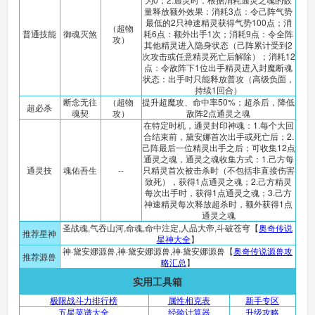
量释放额外效果：消耗3点：令己阵气势
最低的2只神速精灵获得气势100点；消
（超物
普通技能
御魂灭煞
耗6点：额外出手1次；消耗9点：令全阵
攻）
其他精灵进入隐身状态（己阵累计受到2
次攻击或任意精灵死亡后解除）；消耗12
点：令敌阵下1位出手精灵进入封魔断魂
状态：出手时只能释放普攻（高级负面，
持续1回合）
断念无往
（超物
提升超魔攻、命中率50%；超杀后，降低
超必杀
魂契
攻）
敌阵2点通灵之魂
在特定时机，通灵封印神魂：1.每个大回
合结束前，黛安娜首次出手或死亡后；2.
己阵最后一位精灵出手之后；可收集12点
通灵之魂，通灵之魂收集方式：1.己方每
通灵技
魂佑吾生
--
只精灵首次被击杀时（不包括非直接伤害
致死），获得1点通灵之魂；2.己方精灵
每次出手时，获得1点通灵之魂；3.己方
神速精灵每次释放超杀时，额外获得1点
通灵之魂
圣战魂,气吞山河,命魂,命中注定,人品大帝,斗破苍穹【
奥奇传说
推荐星神
星神大全
】
神·黛安娜源兽,神·黛安娜源兽,神·黛安娜源兽【
奥奇传说源兽攻
推荐源兽
略汇总
】
实用工具箱
极限战斗力排行榜
属性相克表
新手专区
五星菜谱大全
经验计算器
升级攻略