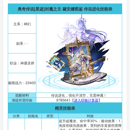
奥奇传说[星迹]封魔之主·黛安娜图鉴 传说进化技能表
主系：神幻
副系：-
职业：神通灵师
极限战力：23400
觉醒材料
传说进化，强化不清空，无需神属！
满级所需经验
9785641【
进入经验计算器
】
精灵技能表
分类
技能名
类型
特效
提升超魔攻、命中率30%；被动效果：1.
免疫初级负面效果，受到的非直接伤害降
为0；2.通灵时，根据消耗通灵之魂的数