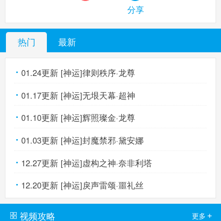
分享
热门
最新
01.24更新 [神运]律则秩序·龙尊
01.17更新 [神运]无垠天幕·超神
01.10更新 [神运]辉照璨金·龙尊
01.03更新 [神运]封魔禁邪·黛安娜
12.27更新 [神运]虚构之神·奈非利塔
12.20更新 [神运]戾声雷颂·噩礼丝
视频攻略
+
更多