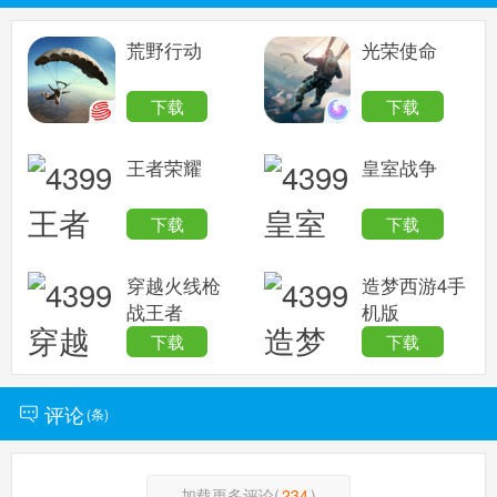
荒野行动
光荣使命
下载
下载
王者荣耀
皇室战争
下载
下载
穿越火线枪
造梦西游4手
战王者
机版
下载
下载
评论
(
条)
加载更多评论(
234
)