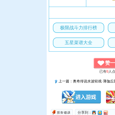
极限战斗力排行榜
五星菜谱大全
赞
已有
0
人
上一篇：
奥奇传说水波轻戏·薄伽丘
进化技能表
分享到：