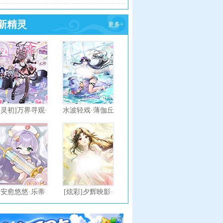
新精灵
更多+
[灵初]万界寻观·
水波轻戏·薄伽丘
塔梨
安愈悠悠·乐蒂
[炫彩]夕辉映影·
雷