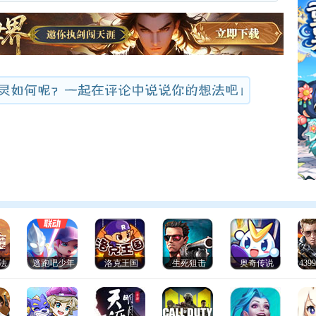
法
逃跑吧少年
洛克王国
生死狙击
奥奇传说
43