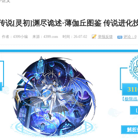
>正文
传说[灵初]渊尽诡述·薄伽丘图鉴 传说进化
作者：4399小编
来源：4399.com
时间：26-07-02
举报反馈
评论：
0
311
【
极限战
解析