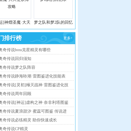
运]神熠圣魔·大天
梦之队和梦2队的回忆
使获得攻略
录
门排行榜
更多+
奥奇传说boss克星精灵有哪些
奥奇传说回归须知
奥奇传说梦之队阵容
奥奇传说静海聆潮·雷图鉴进化技能表
奥奇传说[灵初]殛灭战神·雷图鉴进化技
能表
奥奇传说周年回顾
奥奇传说[神运]虚构之神·奈非利塔图鉴
传说进化技能表
奥奇传说夏浪甜汐·蜜蕊可图鉴 传说进
化技能表
奥奇传说必练精灵 助你快速成长
奥奇传说CP精灵