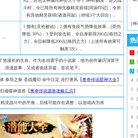
3位，且包含神属性种类大于等于3种时触发：进入战
斗时，令己阵所有神无极精灵获得[同寂印记]，令所
有其他精灵获得[诸道同寂]（持续3个大回合）。
[神
1.拥有[灵初被动]；2.拥有免疫气势降低效果，[受伤
降低·30%]；3.受到攻击前，令自身获得200点[格挡之
--
热
力]，令目标降低200点[格挡之力]（上述所有效果可
触发3次）。
1
了他漫长的生命。作为名动寰宇的小说家，他为创作遍历演算宇
2
……浪漫故事，又或者诡述异篇，皆在笔下。
3
霸体 泰坦之躯 圣战魔印 命中注定 连打逐风【
奥奇传说星神大全
】
4
5
·归墟噬神源兽【
奥奇传说源兽攻略汇总
】
6
证精灵战斗中的平衡，后续可能存在调整，以游戏内为准
7
8
9
10