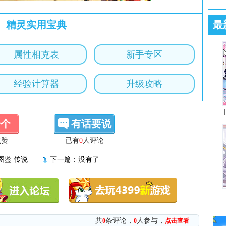
精灵实用宝典
最
属性相克表
新手专区
经验计算器
升级攻略
一个
有话要说
点赞
已有
0
人评论
图鉴 传说
下一篇：没有了
共
条评论，
人参与，
0
0
点击查看