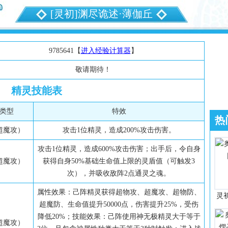
[灵初]渊尽诡述·薄伽丘
9785641【
进入经验计算器
】
敬请期待！
精灵技能表
类型
特效
热
超魔攻）
攻击1位精灵，造成200%攻击伤害。
攻击1位精灵，造成600%攻击伤害；出手后，令自身
超魔攻）
获得自身50%基础生命值上限的灵盾值（可触发3
次），并吸收敌阵2点通灵之魂。
属性效果：己阵精灵获得超物攻、超魔攻、超物防、
灵
超魔防、生命值提升50000点，伤害提升25%，受伤
降低20%；技能效果：己阵使用神无极精灵大于等于
超魔攻）