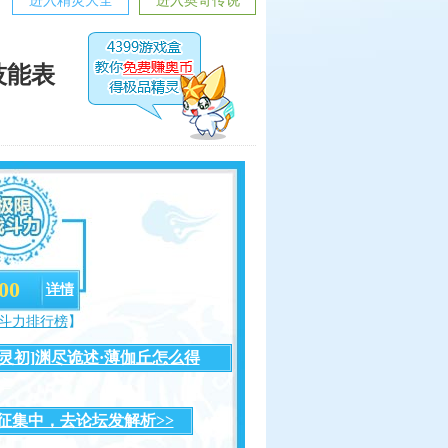
进入精灵大全
进入奥奇传说
技能表
00
详情
斗力排行榜
】
[灵初]渊尽诡述·薄伽丘怎么得
>>
征集中，去论坛发解析>>