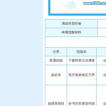
满级所需经验
神属觉醒材料
分类
技能名
普通技能
千骸绝章沉没渊夜
（
超必杀
笔开诡卷镇定万界
（
超级英雄技
命书封世诸道同寂
（