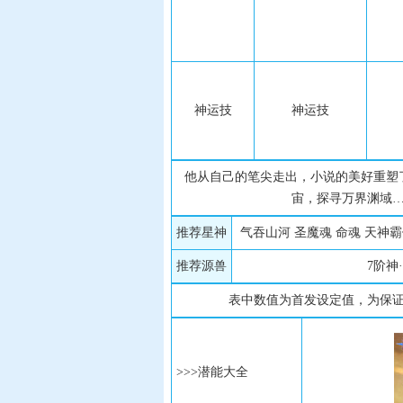
神运技
神运技
他从自己的笔尖走出，小说的美好重塑
宙，探寻万界渊域
推荐星神
气吞山河 圣魔魂 命魂 天神
推荐源兽
7阶神
表中数值为首发设定值，为保
>>>潜能大全