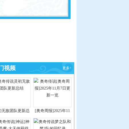
门视频
更多+
初无敌团队更新总
[奥奇周报]2025年11
结
月7日更新一览