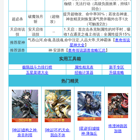
枷锁：无法行动（高级负面效果，持续1
回合）
提升超物攻、命中率30%；若攻击神速、
破魔蚀月
（超物
超必杀
神攻精灵则恢复满气势并额外出手1次
斩
攻）
（可触发2次）
天启传说
安天启传
1.天启：首次击杀克制属性的对手时，吸
--
技
说技
收1点通灵之魂 2.传说：全属性提升15%
气吞山河,命魂,圣战魂,命中注定,人品大帝,天神霸体【
奥奇传说
推荐星神
星神大全
】
推荐源兽
神·安源兽【
奥奇传说源兽攻略汇总
】
实用工具箱
极限战斗力排行榜
属性相克表
新手专区
五星菜谱大全
经验计算器
升级攻略
热门精灵
终湮神路因
[星迹]归墟噬
[神运]虚构之神·
[神运]不朽天命·
加德
神·薄伽丘
奈非利塔
我自不休