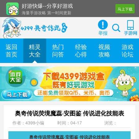
好游快爆--分享好游戏
马上下载
海量手游攻略 第一时间更新
还有几十款实用辅助工具
举报
返回
精灵
热门
经验
视频
游戏
首页
大全
问答
心得
攻略
论坛
奥奇传说荧境魔蕊·安图鉴 传说进化技能表
作者：4399小编
时间：04-17
浏览：
奥奇传说荧境魔蕊·安图鉴 传说进化技能表