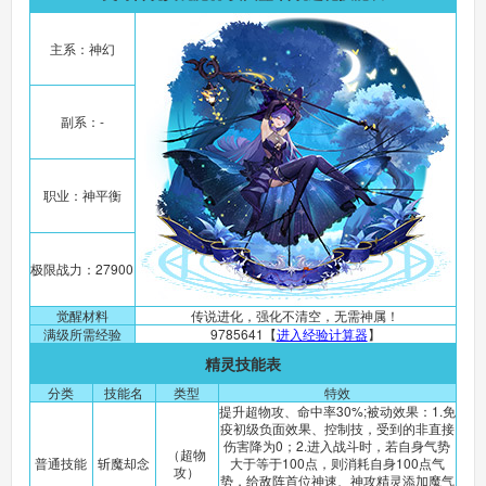
主系：神幻
副系：-
职业：神平衡
极限战力：27900
觉醒材料
传说进化，强化不清空，无需神属！
满级所需经验
9785641【
进入经验计算器
】
精灵技能表
分类
技能名
类型
特效
提升超物攻、命中率30%;被动效果：1.免
疫初级负面效果、控制技，受到的非直接
伤害降为0；2.进入战斗时，若自身气势
（超物
普通技能
斩魔却念
大于等于100点，则消耗自身100点气
攻）
势，给敌阵首位神速、神攻精灵添加魔气