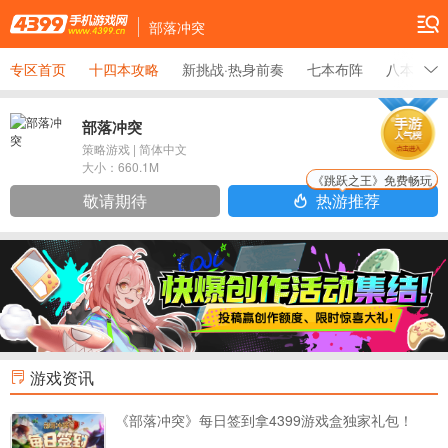
部落冲突
专区首页
十四本攻略
新挑战·热身前奏
七本布阵
八本神阵
部落冲突
策略游戏
|
简体中文
大小：
660.1M
《跳跃之王》免费畅玩
敬请期待
热游推荐
游戏资讯
《部落冲突》每日签到拿4399游戏盒独家礼包！