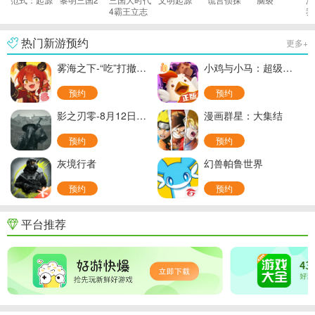
4霸王立志
我
雄
热门新游预约
更多+
雾海之下-“吃”打撤新游(官服)
小鸡与小马：超级派对-超级鸡马
预约
预约
影之刃零-8月12日开放预购-PC
漫画群星：大集结
预约
预约
灰境行者
幻兽帕鲁世界
预约
预约
平台推荐