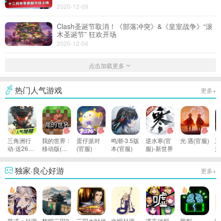
2020-12-09
Clash圣诞节取消！《部落冲突》&《皇室战争》“滚
木圣诞节” 狂欢开场
2020-12-04
点击加载更多
热门人气游戏
更多+
三角洲行
我的世界：
蛋仔派对
鸣潮-3.5版
逆水寒(官
光·遇(官服)
三
动-送2600
移动版(官
(官服)
本(官服)
服)-新世界
天
限时三角券
服)
战
独家·良心好游
更多+
范式：起源
黎明三国2
三国大时代
文明起源
谎言侦探
脑裂
游