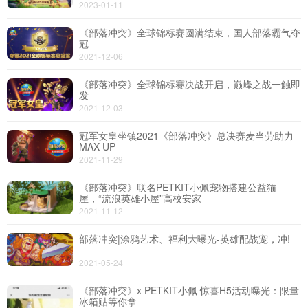
2023-01-11
《部落冲突》全球锦标赛圆满结束，国人部落霸气夺
导航
冠
4399手机游戏网
2021-12-06
展开
《部落冲突》全球锦标赛决战开启，巅峰之战一触即
发
2021-12-03
冠军女皇坐镇2021《部落冲突》总决赛麦当劳助力
MAX UP
2021-11-29
《部落冲突》联名PETKIT小佩宠物搭建公益猫
屋，“流浪英雄小屋”高校安家
2021-11-12
部落冲突|涂鸦艺术、福利大曝光-英雄配战宠，冲!
2021-05-24
《部落冲突》x PETKIT小佩 惊喜H5活动曝光：限量
冰箱贴等你拿