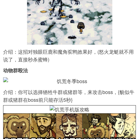
介绍：这招对独眼巨鹿和魔角驼鸭效果好，(怒火龙蜓就不用
说了，直接秒杀蜜蜂)
动物群殴法
介绍：你可以选择牺牲牛群或猪群等，来攻击boss，{貌似牛
群或猪群在boss前只能存活5秒}