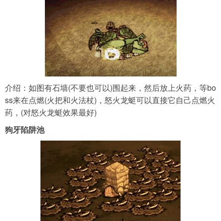
介绍：如图有石墙(不要也可以)围起来，然后放上火药，等bo
ss来在点燃(火把和火法杖)，怒火龙蜓可以直接它自己点燃火
药，(对怒火龙蜓效果最好)
狗牙陷阱池