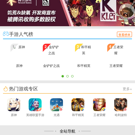
手游人气榜
查看榜单
1
2
3
4
原神
金铲铲之战
和平精英
王者荣耀
热门游戏专区
更多+
原神
英雄联盟手游
光遇
和平精英
王者荣耀
哈利波特
全站导航