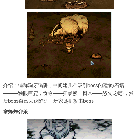
介绍：铺群狗牙陷阱，中间建几个吸引boss的建筑(石墙
———独眼巨鹿，食物——狂暴熊，树木——怒火龙蜓)，然
后boss自己去踩陷阱，玩家趁机攻击boss
蜜蜂炸弹杀