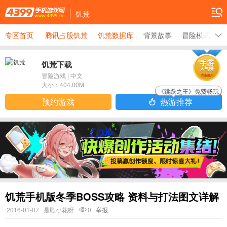
饥荒
专区首页
腾讯占股饥荒
饥荒数据库
背景故事
冒险模式大全
饥荒下载
冒险游戏
|
中文
大小：
404.00M
《跳跃之王》免费畅玩
预约游戏
热游推荐
饥荒手机版冬季BOSS攻略 资料与打法图文详解
2016-01-07
是顾小花呀
0
举报