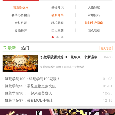
饥荒数据库
基础知识
人物解锁
各季必备物品
萌新开局
常用技巧
食材科普
移植教程
前期生存指南
食物推荐
巨人王朝
怎么联机
最新
热门
进入专区
饥荒学院番外篇01：鼠年来一个新温蒂
04-03
饥荒学院番外篇01：鼠年来一个新温蒂
饥荒学院100：饥荒学院100期啦！
01-08
饥荒学院99：常见生物之萤火虫
01-01
饥荒学院98：一起来追姜饼人！
12-25
饥荒学院97：暴食MOD小贴士
12-18