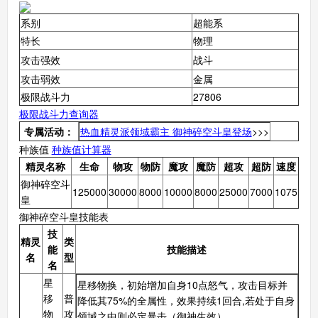
系别
超能系
特长
物理
攻击强效
战斗
攻击弱效
金属
极限战斗力
27806
极限战斗力查询器
专属活动：
热血精灵派领域霸主 御神碎空斗皇登场
>>>
种族值
种族值计算器
精灵名称
生命
物攻
物防
魔攻
魔防
超攻
超防
速度
御神碎空斗
125000
30000
8000
10000
8000
25000
7000
1075
皇
御神碎空斗皇技能表
技
精灵
类
能
技能描述
名
型
名
星
星移物换，初始增加自身10点怒气，攻击目标并
移
普
降低其75%的全属性，效果持续1回合,若处于自身
物
攻
领域之中则必定暴击（御神生效）