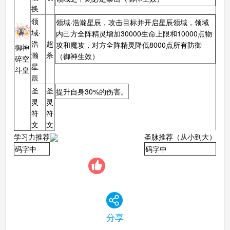
换
领
领域·浩瀚星辰，攻击目标并开启星辰领域，领域
域·
内己方全阵精灵增加30000生命上限和10000点物
浩
超
攻和魔攻，对方全阵精灵降低8000点所有防御
御神
瀚
杀
（御神生效）
碎空
星
斗皇
辰
圣
圣
提升自身30%的伤害。
灵
灵
符
符
文
文
学习力推荐
圣脉推荐（从小到大）
码字中
码字中
分享