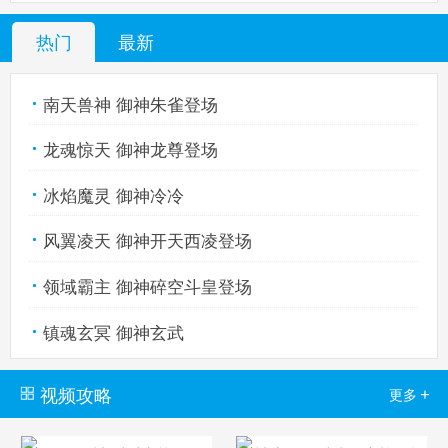
热门
最新
热血精灵派手机版
搜
手
南天兽神 御神朱雀登场
龙魂惊天 御神龙尊登场
冰焰魔灵 御神冷冷
风翼凌天 御神开天西凌登场
领域霸主 御神碎空斗皇登场
镇魂玄冥 御神玄武
视频攻略
+
更多