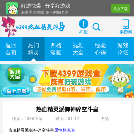
好游快爆--分享好游戏
马上下载
海量手游攻略 第一时间更新
还有几十款实用辅助工具
举报
返回
热门
四格
视频
经验
游戏
首页
精灵
漫画
大全
心得
论坛
热血精灵派御神碎空斗皇
作者：4399小编
时间：01-12
浏览：
热血精灵派御神碎空斗皇
属性相克表