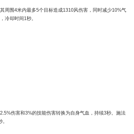
其周围4米内最多5个目标造成1310风伤害，同时减少10%气
点，冷却时间1秒。
略心得
将2.5%伤害和3%的技能伤害转换为自身气血，持续3秒。施法
秒。