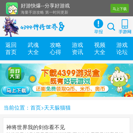
好游快爆--分享好游戏
马上下载
海量手游攻略 第一时间更新
还有几十款实用辅助工具
举报
返回
武魂
攻略
游戏
视频
游戏
首页
大全
心得
资讯
大全
论坛
当前位置：
首页
>天天躲猫猫
神将世界我的剑你看不见