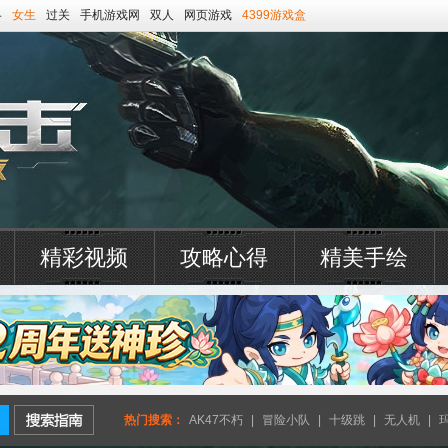
略
女生
过关
手机游戏网
双人
网页游戏
4399游戏盒
精彩视频
攻略心得
精美手绘
热门搜索：
AK47不朽
|
冒险小队
|
十级跳
|
无人机
|