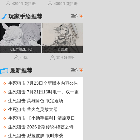
4399生死狙击
4399生死狙击
狙击
玩家手绘推荐
生死
ICEY和ZERO
芙蕾雅
小仇
冥月好虚呀
最新推荐
视频
生死狙击 7月23日全新版本内容公告
生死狙击 7月21日16时电一、双一更
新维护公告！
生死
生死狙击 英雄角色 限定返场
狙击
生死狙击 萤火之灵放大器
生死狙击 【小助手福利】清凉夏日
送传说武器盲盒！
生死狙击 2026暑期传说-绝弦之诗
生死狙击 派拉皮肤 限时来袭