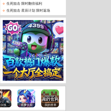
生死狙击 限时翻倍福利
生死狙击 星辰计划 限时返场
狙击
玩家
最新
手绘
4399火线精英
造梦无双
我的世界