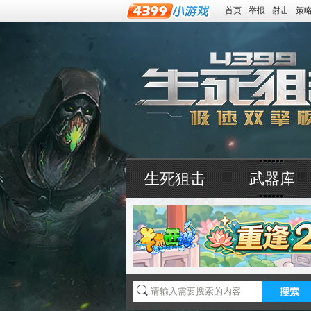
首页
举报
射击
策
生死狙击
武器库
4399生死狙击