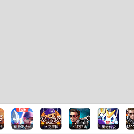
法
逃跑吧少年
洛克王国
生死狙击
奥奇传说