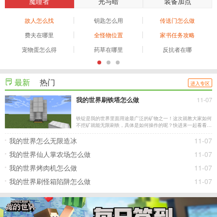
魔瞳者
光与暗
装备加点
故人怎么找
钥匙怎么用
传送门怎么做
费夫在哪里
全怪物位置
家书任务攻略
宠物蛋怎么得
药草在哪里
反抗者在哪
最新
热门
进入专区
我的世界刷铁塔怎么做
11-07
铁锭是我的世界里面用途最广泛的矿物之一！这次就教大家如何
不挖矿就能无限刷铁，具体是如何操作的呢？快进来一起看看
吧。
我的世界怎么无限造冰
11-07
我的世界仙人掌农场怎么做
11-07
我的世界烤肉机怎么做
11-07
我的世界刷怪箱陷阱怎么做
11-07