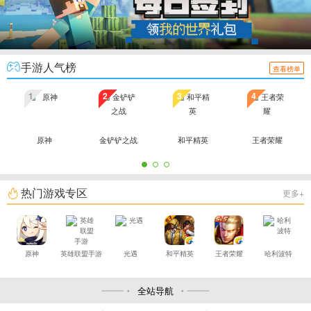
手游人气榜
查看榜单
1
2
3
4
原神
金铲铲之战
和平精英
王者荣耀
热门游戏专区
更多+
原神
英雄联盟手游
光遇
和平精英
王者荣耀
哈利波特
全站导航