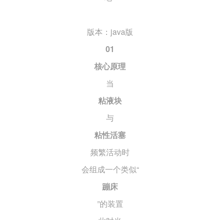
版本：java版
01
核心原理
当
粘液块
与
粘性活塞
频繁活动时
会组成一个类似“
蹦床
”的装置