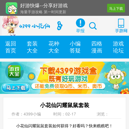
好游快爆--分享好游戏
马上下载
海量手游攻略 第一时间更新
还有几十款实用辅助工具
举报
返回
套装
花种
小编
四格
游戏
首页
大全
大全
答疑
漫画
论坛
小花仙闪耀鼠鼠套装
作者：4399小编
时间：02-17
浏览：
小花仙闪耀鼠鼠套装如何获得？好看吗？快来瞧瞧吧！