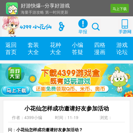
好游快爆--分享好游戏
马上下载
海量手游攻略 第一时间更新
还有几十款实用辅助工具
举报
返回
套装
花种
小编
四格
游戏
首页
大全
大全
答疑
漫画
论坛
小花仙怎样成功邀请好友参加活动
作者：4399小编
时间：11-19
浏览：
问：
小花仙怎样成功邀请好友参加活动？