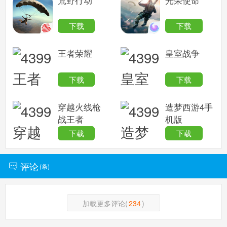
下载
下载
小花仙手机版
搜
手
王者荣耀
皇室战争
下载
下载
穿越火线枪
造梦西游4手
战王者
机版
下载
下载
评论
(
条)
加载更多评论(
234
)