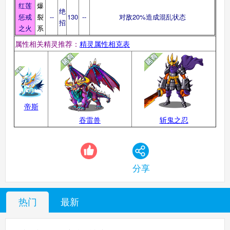
红莲
爆
绝
惩戒
裂
--
130
--
对敌20%造成混乱状态
招
之火
系
属性相关精灵推荐：
精灵属性相克表
帝斯
吞雷兽
斩鬼之忍
分享
热门
最新