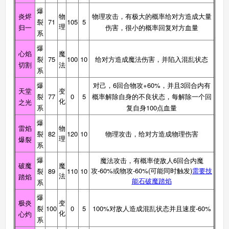
爆
炎烬
物
物理攻击，有极大的概率给对方造成大量
裂
71
105
5
理
归一
伤害，很小的概率回复对方血量
西普大陆手机版
系
搜
手
爆
心焰
魔
裂
75
100
10
给对方造成魔法伤害，并陷入混乱状态
切割
法
系
爆
对己，6回合物攻+60%，并且3回合内有
天堂
变
裂
77
0
5
概率解除自身的不良状态，每解除一个回
化
之光
系
复自身100点血量
爆
雷焰
物
裂
82
120
10
物理攻击，给对方造成物理伤害
理
爆裂
系
爆
魔法攻击，有概率使敌人6回合内魔
破魔
魔
攻-60%或物攻-60%(可能同时触发)
需要技
裂
89
110
10
法
踏焰
能石破魔踏焰
系
爆
极炎
变
裂
100
0
5
100%对敌人造成混乱状态并且速度-60%
化
心灼
系