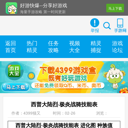
好游快爆--分享好游戏
马上下载
海量手游攻略 第一时间更新
还有几十款实用辅助工具
举报
返回
热门
任务
视频
精灵
游戏
首页
精灵
攻略
大全
捕捉
论坛
西普大陆烈·极炎战骑技能表
作者：4399猫又
时间：02-26
浏览：
西普大陆烈·极炎战骑技能表 进化图 种族值