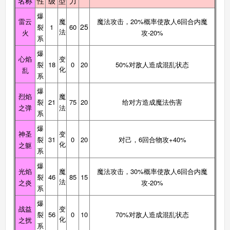
名称
性
级
型
力
爆
雷云
魔
魔法攻击，20%概率使敌人6回合内魔
25
裂
1
60
法
火
攻-20%
系
爆
心焰
变
裂
18
0
20
50%对敌人造成混乱状态
化
乱
系
爆
烈焰
魔
裂
21
75
20
给对方造成魔法伤害
之弹
法
系
爆
神圣
变
裂
31
0
20
对己，6回合物攻+40%
化
之躯
系
爆
光焰
魔
魔法攻击，30%概率使敌人6回合内魔
裂
46
85
15
法
之炎
攻-20%
系
爆
战益
变
裂
56
0
10
70%对敌人造成混乱状态
化
之扰
系