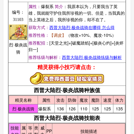
属性：
爆裂系
简介
：我原本以为，只要我当了英
雄，我就能守护住我所珍视的一切。但是，当我真的
编号：
当上英雄之后，我所珍视的你，却不在了。
31103
获取方式：
西普大陆烈·极炎战骑在哪得 怎么得
推荐性格：
【调皮】
（物攻+10%、魔攻-10%）
推荐配招
：[天堂之光]+[破魔踏焰]+[极炎心灼]+[炎烬
烈·极炎战
归一]
骑
推荐练级与解析：
西普大陆烈·极炎战骑练级与解析
精灵获得小技巧请点击：
西普大陆烈·极炎战骑种族值
精灵名称
属性
攻击
防御
魔攻
魔防
速度
体力
烈·极炎战骑
爆裂系
136
126
110
125
125
135
西普大陆烈·极炎战骑技能表
技能
属
等
类
威
PP
技能描述