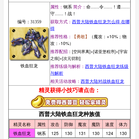
属性：
钢系
简介：
命……令……！遵……
守……！战！
获取方式：
西普大陆铁血狂龙怎么得 在哪
编号：31359
得
推荐性格：
【勇敢
】
（魔攻：+10%；物
攻：-10%）
推荐配招
：
[空间界离]+[诺亚堡程序]+[宇宙
之痕]+[次元切割]
推荐练级与解析：
西普大陆铁血狂龙练级
铁血狂龙
与解析
相关活动攻略：
西普大陆对战铁血狂龙
精灵获得小技巧请点击：
西普大陆铁血狂龙种族值
精灵名称
属性
攻击
防御
魔攻
魔防
速度
体力
铁血狂龙
钢系
125
130
131
130
124
130