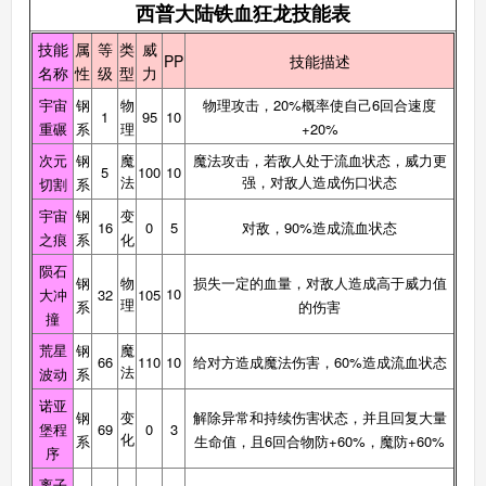
西普大陆铁血狂龙技能表
技能
属
等
类
威
PP
技能描述
名称
性
级
型
力
宇宙
钢
物
物理攻击，20%概率使自己6回合速度
1
95
10
重碾
系
理
+20%
次元
钢
魔
魔法攻击，若敌人处于流血状态，威力更
5
100
10
法
强，对敌人造成伤口状态
切割
系
宇宙
钢
变
16
0
5
对敌，90%造成流血状态
之痕
系
化
陨石
钢
物
损失一定的血量，对敌人造成高于威力值
10
大冲
32
105
理
系
的伤害
撞
荒星
钢
魔
66
110
10
给对方造成魔法伤害，60%造成流血状态
法
波动
系
诺亚
钢
变
解除异常和持续伤害状态，并且回复大量
堡程
69
0
3
化
系
生命值，且6回合物防+60%，魔防+60%
序
离子