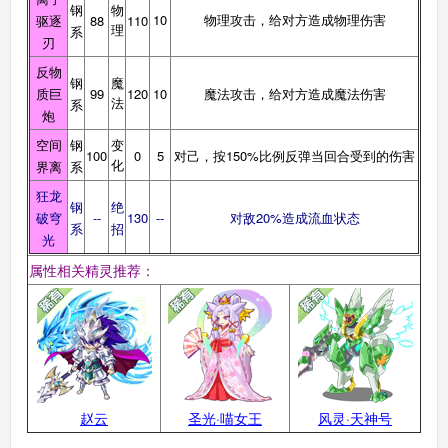
钢
物
10
物理攻击，给对方造成物理伤害
驱逐
88
110
理
系
刃
西普大陆手机版
搜
手
反物
钢
魔
质巨
99
120
10
魔法攻击，给对方造成魔法伤害
法
系
炮
空间
钢
变
100
0
5
对己，按150%比例反弹当回合受到的伤害
化
界离
系
狂龙
钢
绝
破穹
--
130
--
对敌20%造成流血状态
系
招
光
属性相关精灵推荐：
赵云
圣光·喵女王
风灵·天神号