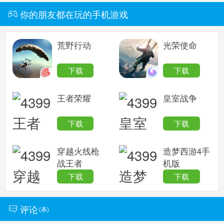
你的朋友都在玩的手机游戏
荒野行动
光荣使命
下载
下载
王者荣耀
皇室战争
下载
下载
穿越火线枪
造梦西游4手
战王者
机版
下载
下载
评论
(
条)