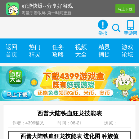
好游快爆--分享好游戏
马上下载
海量手游攻略 第一时间更新
还有几十款实用辅助工具
举报
返回
热门
任务
视频
精灵
游戏
首页
精灵
攻略
大全
捕捉
论坛
西普大陆铁血狂龙技能表
作者：4399猫又
时间：08-21
浏览：
西普大陆铁血狂龙技能表 进化图 种族值