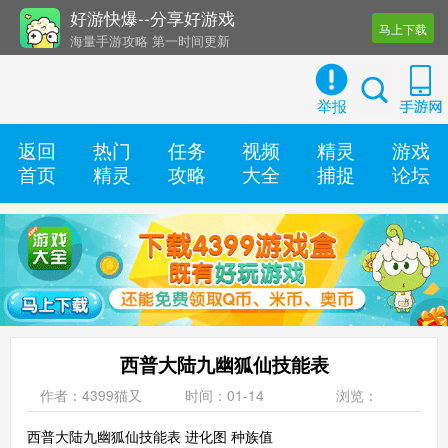
好游快爆--分享好游戏
马上下载
海量手游攻略 第一时间更新
还有几十款实用辅助工具
举报
返回
热门
任务
视频
精灵
游戏
首页
精灵
攻略
大全
捕捉
论坛
西普大陆九幽狐仙技能表
作者：4399猫又
时间：01-14
浏览：
西普大陆九幽狐仙技能表 进化图 种族值