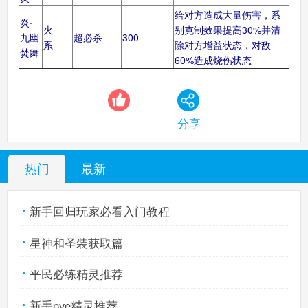
给对方造成大量伤害，系
炎·
火
别克制效果提高30%并清
九幽
--
超必杀
300
--
西普大陆手机版
系
除对方增益状态，对敌
搜
手
焚舞
60%造成烧伤状态
分享
热门
最新
新手回归玩家必看入门教程
星神和圣装获取篇
平民必练精灵推荐
新手pve精灵推荐