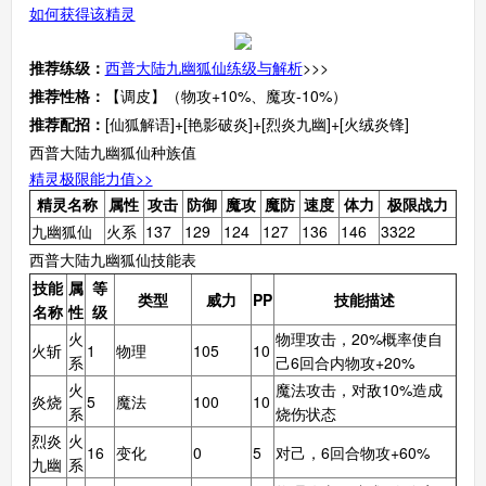
如何获得该精灵
推荐练级：
西普大陆九幽狐仙练级与解析
>>>
推荐性格：
【调皮】（物攻+10%、魔攻-10%）
推荐配招：
[仙狐解语]+[艳影破炎]+[烈炎九幽]+[火绒炎锋]
西普大陆九幽狐仙种族值
精灵极限能力值>>
精灵名称
属性
攻击
防御
魔攻
魔防
速度
体力
极限战力
九幽狐仙
火系
137
129
124
127
136
146
3322
西普大陆九幽狐仙技能表
技能
属
等
类型
威力
PP
技能描述
名称
性
级
火
物理攻击，20%概率使自
火斩
1
物理
105
10
系
己6回合内物攻+20%
火
魔法攻击，对敌10%造成
炎烧
5
魔法
100
10
系
烧伤状态
烈炎
火
16
变化
0
5
对己，6回合物攻+60%
九幽
系