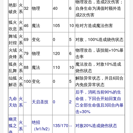
物理攻击，造成2次伤害；
艳影
火
32
物理
40
6
自身生命为满值时额外造
破炎
系
成2次伤害
狐火
火
46
魔法
105
10
给对方造成魔法伤害
吹息
系
舞域
火
69
变化
0
5
对敌，100%造成烧伤状态
封煌
系
火绒
火
物理攻击，该技能+10%暴
79
物理
120
6
炎锋
系
击率
狐炎
火
魔法攻击，对敌10%造成
88
魔法
110
10
乱舞
系
烧伤状态
仙狐
火
解除异常状态，并且6回合
100
变化
0
5
解语
系
内免疫异常状态
后手，消耗当前90%的生
九命
火
命值，下回合开始回复自
--
天启圣技
0
2
天劫
系
己全部生命值且3回合内暴
击+30%
幽灵
火
绝招
狐之
--
135/170
--
对敌20%造成烧伤状态
系
（lv1/lv2）
炎