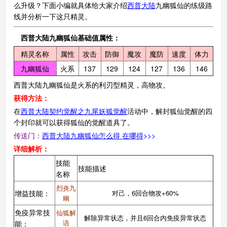
么升级？下面小编就具体给大家介绍
西普
大陆
九幽狐仙的练级路
线并分析一下这只精灵。
西普大陆九幽狐仙基础值属性：
精灵名称
属性
攻击
防御
魔攻
魔防
速度
体力
九幽狐仙
火系
137
129
124
127
136
146
西普大陆九幽狐仙是火系的利刃型精灵，高物攻。
获得方法：
在
西普大陆契约觉醒之九尾妖狐觉醒
活动中，解封狐仙觉醒的四
个封印就可以获得狐仙的觉醒道具了。
传送门：
西普大陆九幽狐仙怎么得 在哪得
>>>
详细解析：
技能
技能描述
名称
烈炎九
增益技能：
对己，6回合物攻+60%
幽
免疫异常技
仙狐解
解除异常状态，并且6回合内免疫异常状态
语
能：