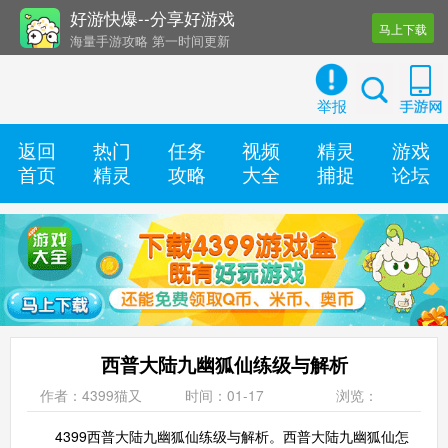
好游快爆--分享好游戏
马上下载
海量手游攻略 第一时间更新
还有几十款实用辅助工具
举报
返回
热门
任务
视频
精灵
游戏
首页
精灵
攻略
大全
捕捉
论坛
西普大陆九幽狐仙练级与解析
作者：4399猫又
时间：01-17
浏览：
4399
西普大陆
九幽狐仙练级与解析。西普大陆九幽狐仙怎