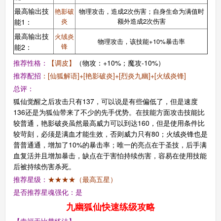
最高输出技
艳影破
物理攻击，造成2次伤害；自身生命为满值时
炎
额外造成2次伤害
能1：
最高输出技
火绒炎
物理攻击，该技能+10%暴击率
锋
能2：
推荐性格：
【
调皮】
（物攻：+10%；魔攻-10%）
推荐配招
：[
仙狐解语]+[艳影破炎]+[烈炎九幽]+[火绒炎锋]
总评：
狐仙觉醒之后攻击只有137，可以说是有些偏低了，但是速度
136还是为狐仙带来了不少的先手优势。在技能方面攻击技能比
较普通，艳影破炎虽然最高威力可以到达160，但是使用条件比
较苛刻，必须是满血才能生效，否则威力只有80；火绒炎锋也是
普普通通，增加了10%的暴击率；唯一的亮点在于圣技，后手满
血复活并且增加暴击，缺点在于害怕持续伤害，容易在使用技能
后被持续伤害杀死。
推荐星级：
★★★★（最高五星）
是否推荐星魂强化：是
九幽狐仙快速练级攻略
【幸福无比带练法】