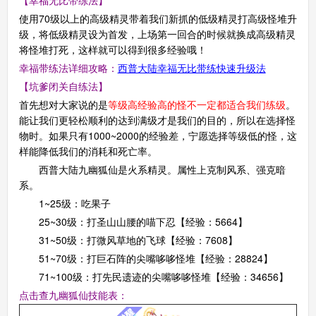
使用70级以上的高级精灵带着我们新抓的低级精灵打高级怪堆升
级，将低级精灵设为首发，上场第一回合的时候就换成高级精灵
西普大陆手机版
将怪堆打死，这样就可以得到很多经验哦！
搜
手
幸福带练法详细攻略：
西普大陆幸福无比带练快速升级法
【坑爹闭关自练法】
首先想对大家说的是
等级高经验高的怪不一定都适合我们练级
。
能让我们更轻松顺利的达到满级才是我们的目的，所以在选择怪
物时。如果只有1000~2000的经验差，宁愿选择等级低的怪，这
样能降低我们的消耗和死亡率。
西普大陆九幽狐仙是火系精灵。属性上克制风系、强克暗
系。
1~25级：吃果子
25~30级：打圣山山腰的喵下忍【经验：5664】
31~50级：打微风草地的飞球【经验：7608】
51~70级：打巨石阵的尖嘴哆哆怪堆【经验：28824】
71~100级：打先民遗迹的尖嘴哆哆怪堆【经验：34656】
点击查九幽狐仙
技能表：