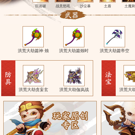
巨岩破
战意怒吼
沙尘暴
土盾
土魔
洪荒大劫篇神·烛
洪荒大劫篇烛时
洪荒大劫篇帝空
八戒耙系心法觉
八戒耙系心法
时天煞耙
天煞耙
巨炼耙
洪荒大劫贪妄玄
洪荒大劫伽岚战
洪荒大
铠怎么得 贪妄玄
铠怎么得 伽岚战
聚
铠属性介绍
铠属性介绍
醒推荐
能加点