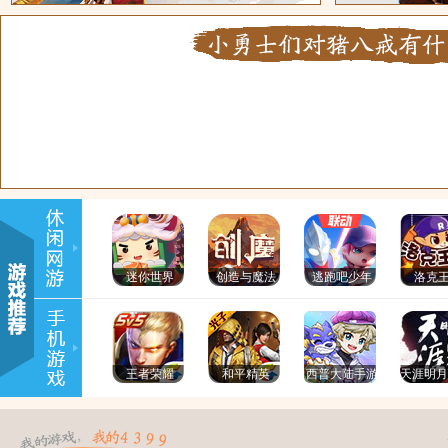
迷你世界
创造与魔法
逃跑吧少年
洛克
王者荣耀
和平精英
西普大陆手游