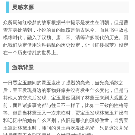
灵感来源
导航
4399手机游戏网
众所周知红楼梦的故事根据书中提示是发生在明朝，但是曹
雪芹身处清朝，小说的目的应该是借古讽今。而且书中故意
模糊时代，融入了汉魏、唐、宋、清等许多朝代的历史。因
此我们决定借用这种错乱的历史设定，让《红楼探梦》设定
在一个历史错乱的世界上。
游戏背景
一日贾宝玉腰间的灵玉发出了强烈的亮光，当光亮消散之
后，宝玉发现身边的事物好像并没有发生什么变化，但是与
其他人的交流后发现，宝玉居然回到了林黛玉来到大观园之
前，而且诸多事物都与往日不一样了，比如十三钗的性格等
等。但是当林黛玉又一次来临时，贾宝玉发现林黛玉并没有
和记忆中的她有什么区别，依旧是那么的孤标傲世，当贾宝
玉靠近林黛玉时，腰间的灵玉再次发出亮光，只是这次亮光