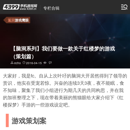
专栏合辑
返回
游戏鹰眼
【脑洞系列】我们要做一款关于红楼梦的游戏
（策划篇）
echo
2016-04-15
大家好，我是fc。自从上次叶吇的脑洞大开居然得到了领导的
赏识，他实在受宠若惊。兴奋的连续3天3夜，夜不能眠，食
不知味，聚集了我们小组进行为期几天的共同构思，并在我
的加班整理之下，现在带着美丽的熊猫眼给大家介绍下《红
楼探梦》手游的一些游戏设定吧。
游戏策划案