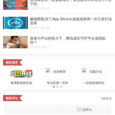
于此
2017-07-10
畅销榜取消了!App Store大改版或将再一次引发行业
变革
2017-06-08
政策与平台的协力下，腾讯成长守护平台成绩如
何？
2017-05-11
精彩推荐
每周新游抢先知
专注好游一百年
一起谈游戏经历
精彩评论
0
条评论
不是好玩就是奇葩
精品好游鉴定
星游视野
说两句