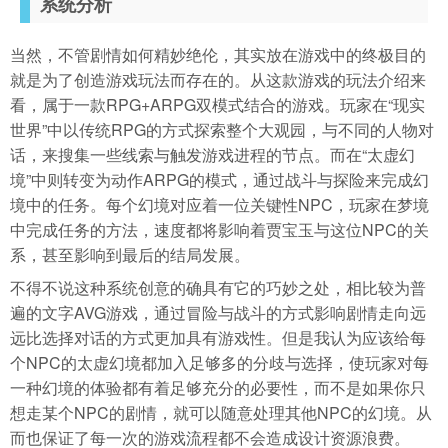
系统分析
当然，不管剧情如何精妙绝伦，其实放在游戏中的终极目的
就是为了创造游戏玩法而存在的。从这款游戏的玩法介绍来
看，属于一款RPG+ARPG双模式结合的游戏。玩家在“现实
世界”中以传统RPG的方式探索整个大观园，与不同的人物对
话，来搜集一些线索与触发游戏进程的节点。而在“太虚幻
境”中则转变为动作ARPG的模式，通过战斗与探险来完成幻
境中的任务。每个幻境对应着一位关键性NPC，玩家在梦境
中完成任务的方法，速度都将影响着贾宝玉与这位NPC的关
系，甚至影响到最后的结局发展。
不得不说这种系统创意的确具有它的巧妙之处，相比较为普
遍的文字AVG游戏，通过冒险与战斗的方式影响剧情走向远
远比选择对话的方式更加具有游戏性。但是我认为应该给每
个NPC的太虚幻境都加入足够多的分歧与选择，使玩家对每
一种幻境的体验都有着足够充分的必要性，而不是如果你只
想走某个NPC的剧情，就可以随意处理其他NPC的幻境。从
而也保证了每一次的游戏流程都不会造成设计资源浪费。