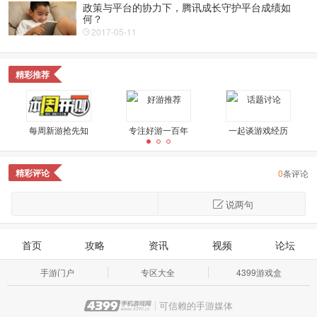
政策与平台的协力下，腾讯成长守护平台成绩如
何？
2017-05-11
精彩推荐
每周新游抢先知
专注好游一百年
一起谈游戏经历
精彩评论
0
条评论
不是好玩就是奇葩
精品好游鉴定
星游视野
说两句
link二次元
周末宅世界
一周神回复
首页
攻略
资讯
视频
论坛
手游门户
专区大全
4399游戏盒
可信赖的手游媒体