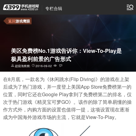
专栏合辑
返回
游戏鹰眼
美区免费榜No.1游戏告诉你：View-To-Play是
极具盈利前景的广告形式
超级海豹豹
2016-09-02
在8月底，一款名为《休闲跳水(Flip Diving)》的游戏在上架
后成为了热门游戏，并一度登上美国App Store免费榜第一的
位置，同时它还在Google Play拿到了免费榜第二的排名，仅
次于热门游戏《精灵宝可梦GO》。该作的除了简单易懂的操
作方式外，内购方面的设置也值得一提，这项设置现在逐渐
成为中国海外游戏市场的主流，它就是View-To-Play。