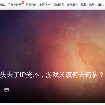
游戏
手游排行榜
新游频道
专区大全
原创精品
游戏礼包
视频
论坛
快
果失去了IP光环，游戏又该何去何从？