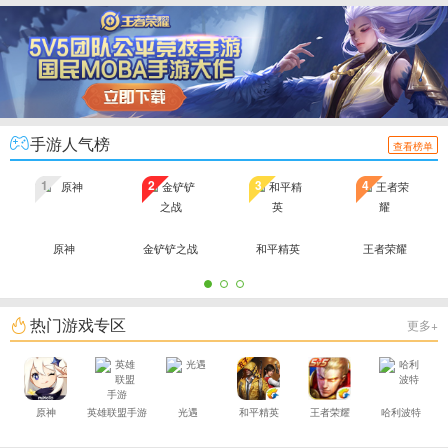
手游人气榜
查看榜单
1
2
3
4
原神
金铲铲之战
和平精英
王者荣耀
热门游戏专区
更多+
原神
英雄联盟手游
光遇
和平精英
王者荣耀
哈利波特