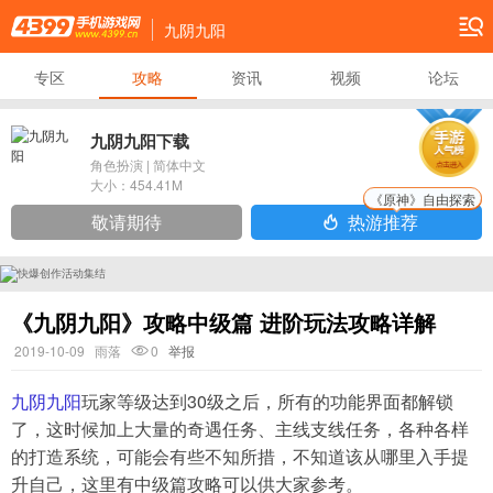
九阴九阳
专区
攻略
资讯
视频
论坛
九阴九阳下载
角色扮演
|
简体中文
大小：
454.41M
《原神》自由探索
敬请期待
热游推荐
《九阴九阳》攻略中级篇 进阶玩法攻略详解
2019-10-09
雨落
0
举报
九阴九阳
玩家等级达到30级之后，所有的功能界面都解锁
了，这时候加上大量的奇遇任务、主线支线任务，各种各样
的打造系统，可能会有些不知所措，不知道该从哪里入手提
升自己，这里有中级篇攻略可以供大家参考。