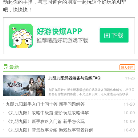
动起你的手指，与志同道合的朋友一起玩这个好玩的APP
吧，快快快！
最新
进入专区
九阴九阳武器装备与洗练FAQ
11-26
九阴九阳针对所有玩家最想问的武器装备问题作出解答，相信里
面会有你想要的答案，不光是新玩家，老玩家也会有所收获，一
定要看，不看后悔！ Q1：目前游戏中哪些装备最好? A1：粉色
武器最好，需注意的是，要选择对应职业的紫色武器。 Q2：装
九阴九阳新手入门十问十答 新手问题解答
11-20
备洗练什么属性最好? A2
《九阴九阳》攻略中级篇 进阶玩法攻略详解
10-09
《九阴九阳》新手攻略入门篇 新手怎么玩
10-09
《九阴九阳》背景故事介绍 游戏故事背景详解
10-09