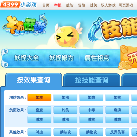
首页
举报
益智
冒险
过关
双人游戏
网页游戏
增益效果：
加攻
加法
加防
加抗
负面效果：
窒息
灼伤
中毒
麻痹
减攻
减法
减抗
减防
其他效果：
补血
禁法攻
禁物攻
反弹伤害