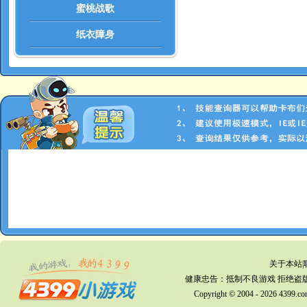
蜜桃战歌
纸衣障身
永冻龙脉
涤念锁心
转翅封元
沧溟狂化
水波拳
金罩蓄锐
魔尊霸体
镇岳崩山
关于本站
|
麒麟舍身
健康忠告：抵制不良游戏 拒绝盗版
Copyright © 2004 - 2026 
残麟御锋