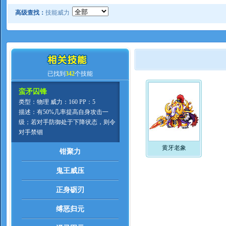
高级查找：
技能威力
已找到
342
个技能
蛮矛囚锋
类型：物理 威力：160 PP：5
描述：有50%几率提高自身攻击一
级；若对手防御处于下降状态，则令
对手禁锢
黄牙老象
钳聚力
鬼王威压
正身砺刃
缚恶归元