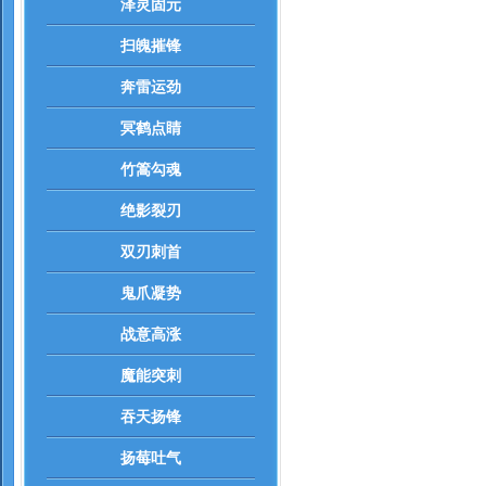
泽灵固元
扫魄摧锋
奔雷运劲
冥鹤点睛
竹篙勾魂
绝影裂刃
双刃刺首
鬼爪凝势
战意高涨
魔能突刺
吞天扬锋
扬莓吐气