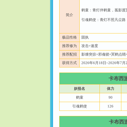
鹤童：青灯伴鹤童，孤影渡
简介
引魂鹤使：青灯不照凡尘路
极品性格
固执
推荐修为
攻击+速度
推荐配招
影缠突掠+邪魂锁+冥鹤点睛
获得方式
2026年6月18日~2026年
卡布西
妖怪名
体力
鹤童
90
引魂鹤使
126
卡布西