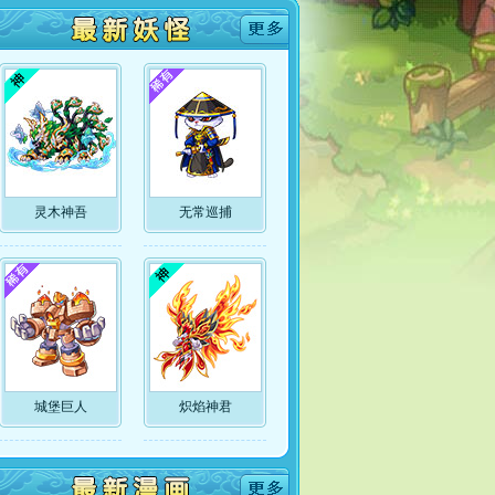
灵木神吾
无常巡捕
城堡巨人
炽焰神君