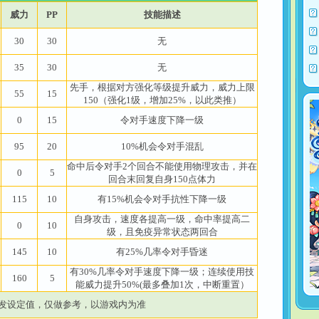
威力
PP
技能描述
30
30
无
35
30
无
先手，根据对方强化等级提升威力，威力上限
55
15
150（强化1级，增加25%，以此类推）
0
15
令对手速度下降一级
95
20
10%机会令对手混乱
命中后令对手2个回合不能使用物理攻击，并在
0
5
回合末回复自身150点体力
115
10
有15%机会令对手抗性下降一级
自身攻击，速度各提高一级，命中率提高二
0
10
级，且免疫异常状态两回合
145
10
有25%几率令对手昏迷
有30%几率令对手速度下降一级；连续使用技
160
5
能威力提升50%(最多叠加1次，中断重置）
发设定值，仅做参考，以游戏内为准