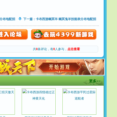
分布地配招
下一篇：
卡布西游幽冥羊 幽冥鬼羊技能表分布地配招
共
0
条评论，有
0
人参与，
点击查看
更多>>