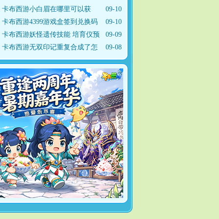
求
卡布西游小白眉在哪里可以获
09-10
得？
卡布西游4399游戏盒签到兑换码
09-10
如
卡布西游妖怪遗传技能 培育仪预
09-09
卡布西游无双印记重复合成了怎
09-08
么