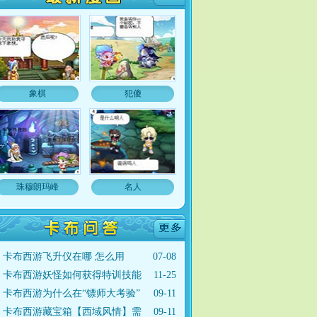
象棋
犯傻
珠穆朗玛峰
名人
卡布西游飞升仪在哪 怎么用
07-08
卡布西游妖怪如何获得特训技能
11-25
卡布西游为什么在“镖师大考验”
09-11
卡布西游藏宝箱【西域风情】需
09-11