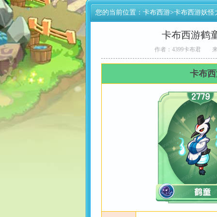
您的当前位置：
卡布西游
>
卡布西游妖怪
卡布西游鹤
作者：4399卡布君
来
卡布西