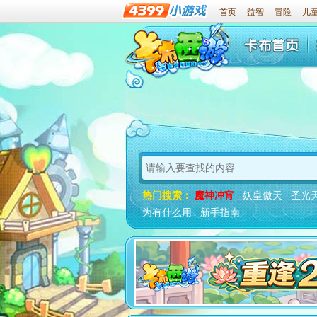
首页
益智
冒险
儿
热门搜索：
魔神冲宵
妖皇傲天
圣光
为有什么用
新手指南