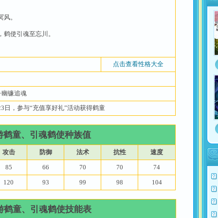
冥风。
，鹤使引魂至忘川。
点击查看性格大全
+幽镰追魂
7月23日，参与“充值享好礼”活动获得鹤童
游鹤童、引魂鹤使种族值
攻击
防御
法术
抗性
速度
85
66
70
70
74
120
93
99
98
104
游鹤童、引魂鹤使技能表