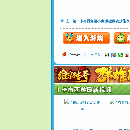
上一篇：
卡布西游渡小幽 摆渡幽魂技能表
分享到：