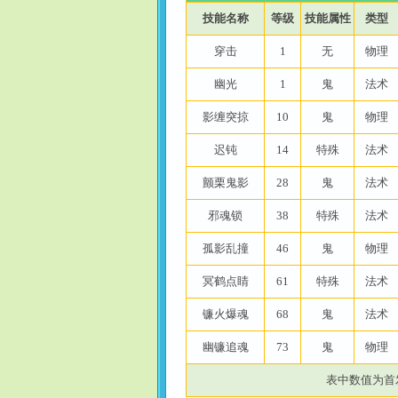
技能名称
等级
技能属性
类型
穿击
1
无
物理
幽光
1
鬼
法术
影缠突掠
10
鬼
物理
迟钝
14
特殊
法术
颤栗鬼影
28
鬼
法术
邪魂锁
38
特殊
法术
孤影乱撞
46
鬼
物理
冥鹤点睛
61
特殊
法术
镰火爆魂
68
鬼
法术
幽镰追魂
73
鬼
物理
表中数值为首