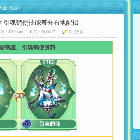
大全
>
鬼系
>
童 引魂鹤使技能表分布地配招
源：4399.com
时间：26-06-17
举报反馈
游鹤童、引魂鹤使资料