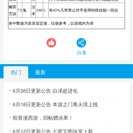
幽冥
法
73
鬼
160
5
有45%几率禁止对手使用特殊技能一回合
咒诀
术
表中数值为首发设定值，仅做参考，以游戏内为准
分享
热门
最新
6月26日更新公告 白泽超进化
6月18日更新公告 本源之门离火境上线
粽香漫西游，回帖赠冰果！
6月12日更新公告 七星宝图珍宠上新