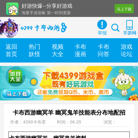
好游快爆--分享好游戏
马上下载
海量手游攻略 第一时间更新
还有几十款实用辅助工具
举报
返回
热门
视频
卡布
卡布
游戏
首页
妖怪
大全
漫画
问答
论坛
卡布西游幽冥羊 幽冥鬼羊技能表分布地配招
作者：4399卡布君
时间：06-25
浏览：