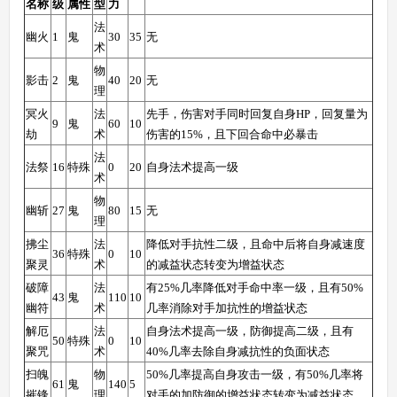
名称
级
属性
型
力
法
幽火
1
鬼
30
35
无
术
卡布西游手机版
搜
手
物
影击
2
鬼
40
20
无
理
冥火
法
先手，伤害对手同时回复自身HP，回复量为
9
鬼
60
10
劫
术
伤害的15%，且下回合命中必暴击
法
法祭
16
特殊
0
20
自身法术提高一级
术
物
幽斩
27
鬼
80
15
无
理
拂尘
法
降低对手抗性二级，且命中后将自身减速度
36
特殊
0
10
聚灵
术
的减益状态转变为增益状态
破障
法
有25%几率降低对手命中率一级，且有50%
43
鬼
110
10
幽符
术
几率消除对手加抗性的增益状态
解厄
法
自身法术提高一级，防御提高二级，且有
50
特殊
0
10
聚咒
术
40%几率去除自身减抗性的负面状态
扫魄
物
50%几率提高自身攻击一级，有50%几率将
61
鬼
140
5
摧锋
理
对手的加防御的增益状态转变为减益状态