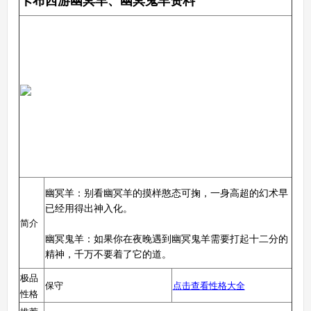
卡布西游幽冥羊、幽冥鬼羊资料
幽冥羊：别看幽冥羊的摸样憨态可掬，一身高超的幻术早
已经用得出神入化。
简介
幽冥鬼羊：如果你在夜晚遇到幽冥鬼羊需要打起十二分的
精神，千万不要着了它的道。
极品
保守
点击查看性格大全
性格