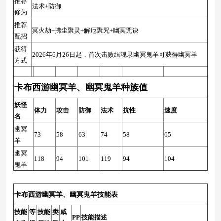
推荐
法术+防御
修为
推荐
冥火劫+拂尘聚灵+解厄聚咒+幽冥咒诀
配招
获得
2026年6月26日起，首次击败缉魂录幽冥鬼羊可获得幽冥羊
方式
卡布西游幽冥羊、幽冥鬼羊种族值
妖怪
体力
攻击
防御
法术
抗性
速度
名
幽冥
73
58
63
74
58
65
羊
幽冥
118
94
101
119
94
104
鬼羊
卡布西游幽冥羊、幽冥鬼羊技能表
技能
等
技能
类
威
PP
技能描述