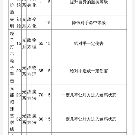
-
15
提升自身的魔抗等级
护
始
系
身
化
盾
失
初
光
敌
变
-
15
降低对手命中等级
明
始
系
方
化
粒
子
光
敌
物
15
55
15
给对手一定伤害
打
系
方
理
击
粒
子
光
敌
物
20
65
15
给对手造成一定伤害
重
系
方
理
击
光
光
敌
魔
能
26
70
15
一定几率让对方进入迷惑状态
系
方
法
炮
迷
惑
光
敌
魔
32
80
15
一定几率让对方进入迷惑状态
射
系
方
法
线