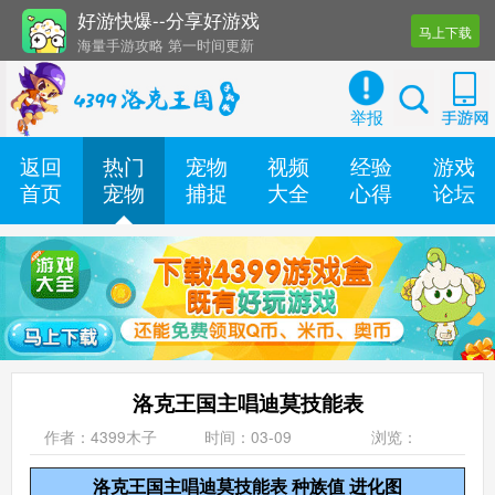
好游快爆--分享好游戏
马上下载
海量手游攻略 第一时间更新
还有几十款实用辅助工具
举报
返回
热门
宠物
视频
经验
游戏
首页
宠物
捕捉
大全
心得
论坛
洛克王国主唱迪莫技能表
作者：4399木子
时间：03-09
浏览：
洛克王国主唱迪莫技能表 种族值 进化图