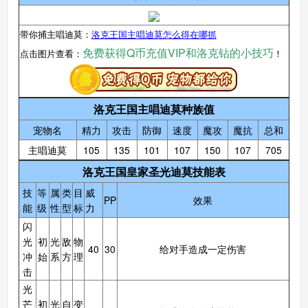
带你捕主唱迪莫：
洛克王国主唱迪莫怎么得在哪抓
免费获得Q币充值VIP和洛克钻的小技巧
点击图片查看：
！
洛克王国主唱迪莫种族值
宠物名
精力
攻击
防御
速度
魔攻
魔抗
总和
主唱迪莫
105
135
101
107
150
107
705
洛克王国皇家圣光迪莫技能表
技
等
属
类
目
威
PP
效果
能
级
性
型
标
力
闪
光
初
光
敌
物
40
30
给对手造成一定伤害
冲
始
系
方
理
击
光
芒
初
光
自
变