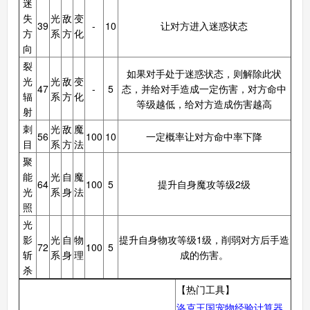
迷
失
光
敌
变
39
-
10
让对方进入迷惑状态
方
系
方
化
洛克王国手机版
向
搜
手
裂
如果对手处于迷惑状态，则解除此状
光
光
敌
变
47
-
5
态，并给对手造成一定伤害，对方命中
辐
系
方
化
等级越低，给对方造成伤害越高
射
刺
光
敌
魔
56
100
10
一定概率让对方命中率下降
目
系
方
法
聚
能
光
自
魔
64
100
5
提升自身魔攻等级2级
光
系
身
法
照
光
影
光
自
物
提升自身物攻等级1级，削弱对方后手造
72
100
5
斩
系
身
理
成的伤害。
杀
【热门工具】
洛克王国宠物经验计算器