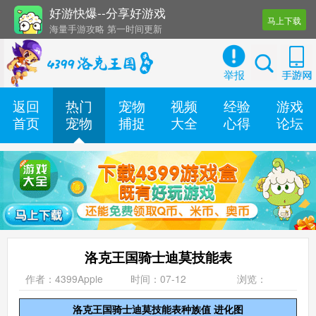
好游快爆--分享好游戏
马上下载
海量手游攻略 第一时间更新
还有几十款实用辅助工具
举报
返回
热门
宠物
视频
经验
游戏
首页
宠物
捕捉
大全
心得
论坛
洛克王国骑士迪莫技能表
作者：4399Apple
时间：07-12
浏览：
洛克王国骑士迪莫技能表种族值 进化图