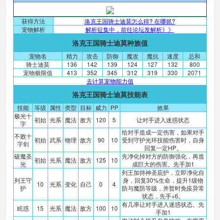
获得方法
洛克王国骑士迪莫怎么得? 在哪抓?
宠物解析
解析征集中，前往论坛发解析》》
洛克王国骑士迪莫种族值
宠物名
精力
攻击
防御
魔攻
魔抗
速度
总和
骑士迪莫
136
142
139
124
127
132
800
宠物极限值
413
352
345
312
319
330
2071
去计算宠物能力值
洛克王国骑士迪莫技能表
技能
等级
属性
类型
目标
威力
PP
效果
极光十
初始
光系
魔法
敌方
120
5
让对手进入迷惑状态
字
给对手造成一定伤害，如果对手
不败十
初始
武系
物理
敌方
90
10
受到守护光环技能伤害时，自身
字剑
回复一定HP。
破魔圣
先净化掉对方的防御强化，再造
初始
光系
魔法
敌方
125
10
光
成巨大的伤害。先手加1
列王加持神圣庇护，立即净化自
列王守
身，回复30%生命，提升1级物
10
光系
变化
自己
0
4
护
防与魔防等级，并暂时免疫异常
状态，先手+6。
有几率让对手进入迷惑状态。先
眩惑
15
光系
魔法
敌方
100
10
手加1