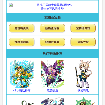
骑士迪莫风骚浪PK
洛克王国手机版
搜
手
宠物百宝箱
热门宠物推荐
49小编战神喵
流萤蝶后
侠义呱呱