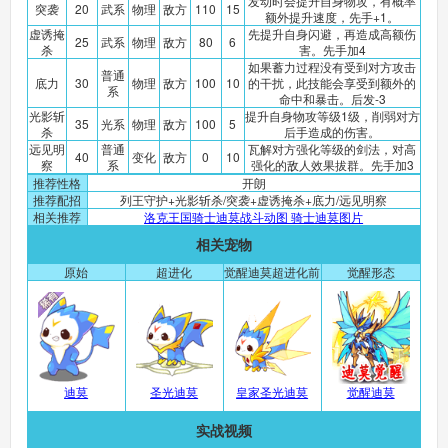
发动时会提升自身物攻，有概率
突袭
20
武系
物理
敌方
110
15
额外提升速度，先手+1。
虚诱掩
先提升自身闪避，再造成高额伤
25
武系
物理
敌方
80
6
杀
害。先手加4
如果蓄力过程没有受到对方攻击
普通
底力
30
物理
敌方
100
10
的干扰，此技能会享受到额外的
系
命中和暴击。后发-3
光影斩
提升自身物攻等级1级，削弱对方
35
光系
物理
敌方
100
5
杀
后手造成的伤害。
远见明
普通
瓦解对方强化等级的剑法，对高
40
变化
敌方
0
10
察
系
强化的敌人效果拔群。先手加3
推荐性格
开朗
推荐配招
列王守护+光影斩杀/突袭+虚诱掩杀+底力/远见明察
相关推荐
洛克王国骑士迪莫战斗动图 骑士迪莫图片
相关宠物
原始
超进化
觉醒迪莫超进化前
觉醒形态
迪莫
圣光迪莫
皇家圣光迪莫
觉醒迪莫
实战视频