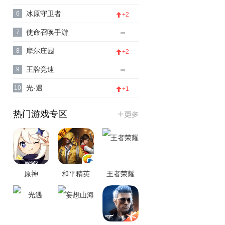
冰原守卫者
6
+2
使命召唤手游
7
摩尔庄园
8
+2
王牌竞速
9
光·遇
10
+1
热门游戏专区
原神
和平精英
王者荣耀