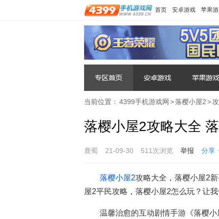
首页
安卓游戏
苹果游
当前位置：
4399手机游戏网
>
落樱小屋2
>
攻
落樱小屋2攻略大全 
鹿蜀
21-09-30
511次浏览
举报
分享
落樱小屋2
攻略大全，落樱小屋2新
屋2平民攻略，落樱小屋2怎么玩？让
温馨治愈的互动剧情手游《落樱小屋