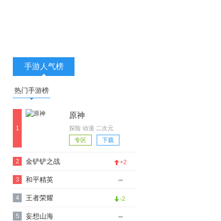
手游人气榜
热门手游榜
原神
1
探险 动漫 二次元
游戏视频
专区
下载
金铲铲之战
2
+2
和平精英
3
王者荣耀
4
-2
妄想山海
5