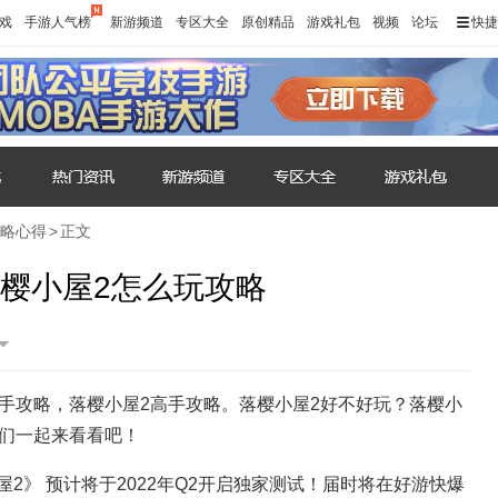
戏
手游人气榜
新游频道
专区大全
原创精品
游戏礼包
视频
论坛
快捷
略心得
>
正文
落樱小屋2怎么玩攻略
手攻略，落樱小屋2高手攻略。落樱小屋2好不好玩？落樱小
我们一起来看看吧！
2》 预计将于2022年Q2开启独家测试！届时将在好游快爆