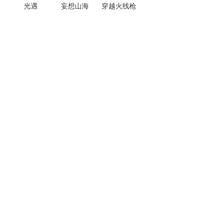
光遇
妄想山海
穿越火线枪
战王者
热门手