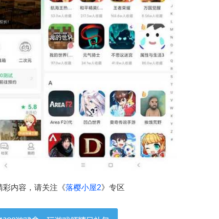
精彩内容，请关注《
落樱小屋2
》专区