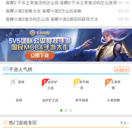
落樱2:千乐之章激活码怎么得 落樱2:千乐之章激活码怎么使用
02-18
落樱小屋2攻略大全 落樱小屋2怎么玩攻略
09-30
落樱小屋2激活码怎么得 落樱小屋2测试码获得方法
09-30
手游人气榜
查看榜单
1
2
3
4
原神
金铲铲之战
和平精英
王者荣耀
热门游戏专区
更多+