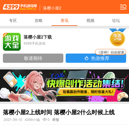
落樱小屋2
专区
攻略
资讯
视频
论坛
落樱小屋2下载
4399手机游戏
《原神》自由探索
敬请期待
热游推荐
落樱小屋2上线时间 落樱小屋2什么时候上线
2021-09-10
4399小编
0
举报