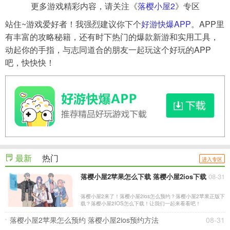
更多游戏精彩内容，请关注《
落樱小屋2
》专区
站住~游戏爱好者！我强烈建议你下个
好游快爆APP
。APP里
有丰富的攻略秘籍，还有时下热门的爆款新游和实用工具，
动起你的手指，与志同道合的朋友一起玩这个好玩的APP
吧，快快快！
最新
热门
进入专区
落樱小屋2苹果怎么下载 落樱小屋2ios下载
08-31
落樱小屋2来了！落樱小屋2ios怎么预约？落樱小屋2苹果正版下
载？落樱小屋2IOS怎么下载！让我们一起来看看吧！
落樱小屋2苹果怎么预约 落樱小屋2ios预约方法
08-31