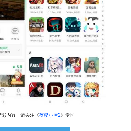
精彩内容，请关注《
落樱小屋2
》专区