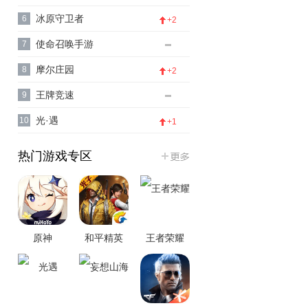
冰原守卫者
6
+2
使命召唤手游
7
摩尔庄园
8
+2
王牌竞速
9
光·遇
10
+1
热门游戏专区
原神
和平精英
王者荣耀