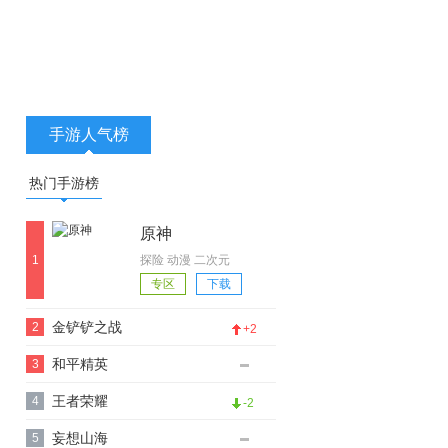
手游人气榜
热门手游榜
原神
1
探险 动漫 二次元
游戏视频
专区
下载
金铲铲之战
2
+2
和平精英
3
王者荣耀
4
-2
妄想山海
5