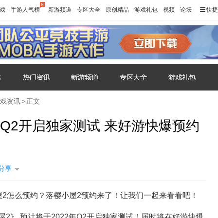
戏
手游人气榜
新游频道
专区大全
原创精品
游戏礼包
视频
论坛
快捷
戏资讯
>
正文
年Q2开启独家测试 来好游快爆预约
分享
屋2怎么预约？落樱小屋2预约来了！让我们一起来看看吧！
2》 预计将于2022年Q2开启独家测试！届时将在好游快爆