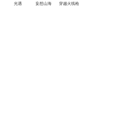
光遇
妄想山海
穿越火线枪
战王者
热门手