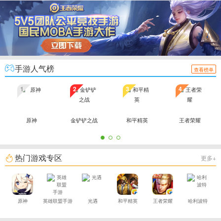
手游人气榜
查看榜单
1
2
3
4
原神
金铲铲之战
和平精英
王者荣耀
热门游戏专区
更多+
原神
英雄联盟手游
光遇
和平精英
王者荣耀
哈利波特