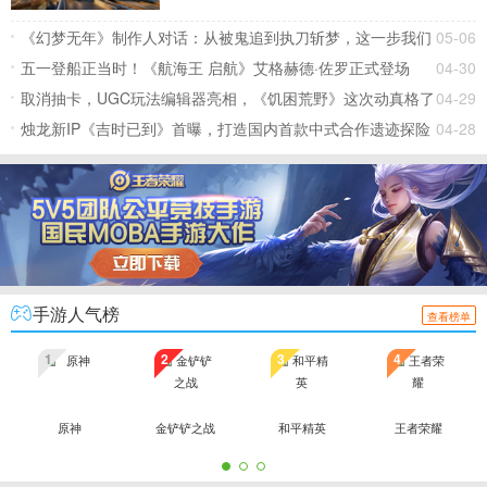
《幻梦无年》制作人对话：从被鬼追到执刀斩梦，这一步我们
05-06
走了六代
五一登船正当时！《航海王 启航》艾格赫德·佐罗正式登场
04-30
取消抽卡，UGC玩法编辑器亮相，《饥困荒野》这次动真格了
04-29
烛龙新IP《吉时已到》首曝，打造国内首款中式合作遗迹探险
04-28
游戏
手游人气榜
查看榜单
1
2
3
4
原神
金铲铲之战
和平精英
王者荣耀