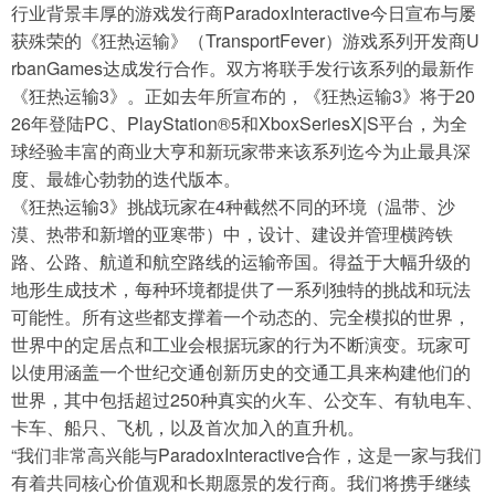
行业背景丰厚的游戏发行商ParadoxInteractive今日宣布与屡
获殊荣的《狂热运输》（TransportFever）游戏系列开发商U
导航
rbanGames达成发行合作。双方将联手发行该系列的最新作
4399手机游戏网
《狂热运输3》。正如去年所宣布的，《狂热运输3》将于20
26年登陆PC、PlayStation®5和XboxSeriesX|S平台，为全
球经验丰富的商业大亨和新玩家带来该系列迄今为止最具深
度、最雄心勃勃的迭代版本。
《狂热运输3》挑战玩家在4种截然不同的环境（温带、沙
漠、热带和新增的亚寒带）中，设计、建设并管理横跨铁
路、公路、航道和航空路线的运输帝国。得益于大幅升级的
地形生成技术，每种环境都提供了一系列独特的挑战和玩法
可能性。所有这些都支撑着一个动态的、完全模拟的世界，
世界中的定居点和工业会根据玩家的行为不断演变。玩家可
以使用涵盖一个世纪交通创新历史的交通工具来构建他们的
世界，其中包括超过250种真实的火车、公交车、有轨电车、
卡车、船只、飞机，以及首次加入的直升机。
“我们非常高兴能与ParadoxInteractive合作，这是一家与我们
有着共同核心价值观和长期愿景的发行商。我们将携手继续