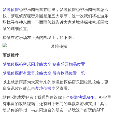
梦境侦探
秘密乐园松鼠在哪里，梦境侦探秘密乐园松鼠怎么
导航
找，梦境侦探秘密乐园是第五大章节，这一次我们将在游乐
4399手机游戏网
场找寻各种东西，下面雨落就告诉大家梦境侦探秘密乐园松
展开
鼠的详细位置。
松鼠在游乐场左下角的围墙上，如下图：
雨落推荐：
梦境侦探秘密乐园攻略大全 秘密乐园物品位置
梦境侦探所有章节攻略大全 所有物品位置一览
以上就是雨落为大家带来的梦境侦探秘密乐园松鼠攻略，更
多资讯攻略请点击
梦境侦探
专区查看。
站住~游戏爱好者！我强烈建议你下个
好游快爆APP
。APP里
有丰富的攻略秘籍，还有时下热门的爆款新游和实用工具，
动起你的手指，与志同道合的朋友一起玩这个好玩的APP