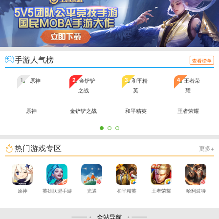
手游人气榜
查看榜单
1
2
3
4
原神
金铲铲之战
和平精英
王者荣耀
热门游戏专区
更多+
原神
英雄联盟手游
光遇
和平精英
王者荣耀
哈利波特
全站导航