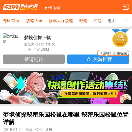
梦境侦探
专区首页
攻略大全
候车大厅攻略
鞭炮
红包
泡面
充电
梦境侦探下载
益智游戏
|
简体中文
大小：
151.08M
《原神》自由探索
敬请期待
热游推荐
梦境侦探秘密乐园松鼠在哪里 秘密乐园松鼠位置
详解
2019-04-24
雨落
0
举报