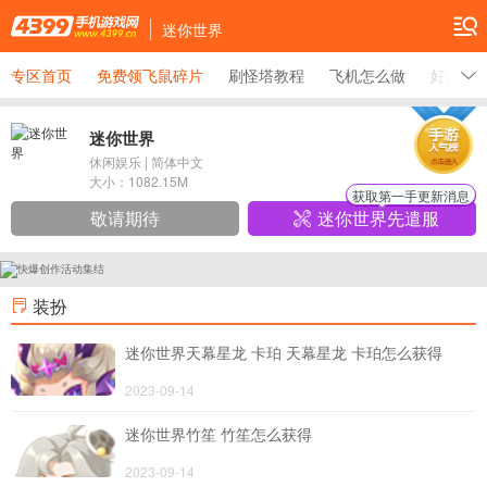
迷你世界
专区首页
免费领飞鼠碎片
刷怪塔教程
飞机怎么做
好游快爆
迷你世界
休闲娱乐
|
简体中文
大小：
1082.15M
获取第一手更新消息
敬请期待
迷你世界先遣服
装扮
迷你世界天幕星龙 卡珀 天幕星龙 卡珀怎么获得
2023-09-14
迷你世界竹笙 竹笙怎么获得
2023-09-14