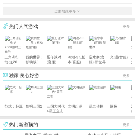
点击加载更多
热门人气游戏
更多+
三角洲行
我的世界：
蛋仔派对
鸣潮-3.5版
逆水寒(官
光·遇(官服)
三
动-送2600
移动版(官
(官服)
本(官服)
服)-新世界
天
限时三角券
服)
战
独家·良心好游
更多+
范式：起源
黎明三国2
三国大时代
文明起源
谎言侦探
脑裂
游
4霸王立志
我
雄
热门新游预约
更多+