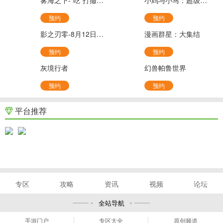
雾海之下-“吃”打撤新游(官服)
小鸡与小马：超级派对-超级鸡马
预约
预约
影之刃零-8月12日开放预购-PC
漫画群星：大集结
预约
预约
灰境行者
幻兽帕鲁世界
预约
预约
平台推荐
专区
攻略
资讯
视频
论坛
全站导航
手游门户
专区大全
原创频道