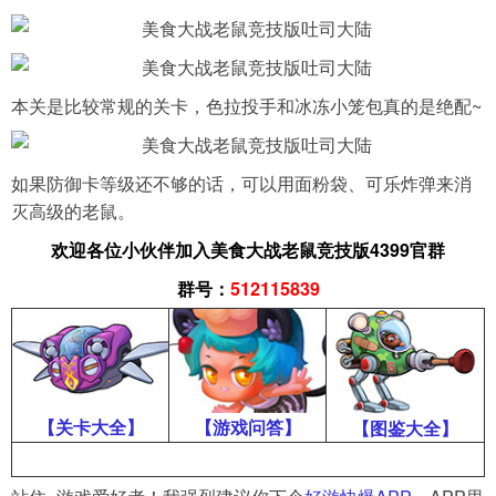
导航
4399手机游戏网
本关是比较常规的关卡，色拉投手和冰冻小笼包真的是绝配~
展开
如果防御卡等级还不够的话，可以用面粉袋、可乐炸弹来消
灭高级的老鼠。
欢迎各位小伙伴加入美食大战老鼠竞技版4399官群
群号：
512115839
【关卡大全】
【游戏问答】
【图鉴大全】