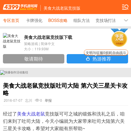
美食大战老鼠竞技版
专区首页
卡牌强化
BOSS攻略
组队方法
竞技场打法
新手
美食大战老鼠竞技版下载
策略游戏
|
简体中文
大小：
119.93M
文明与征服0损耗自由战斗
敬请期待
热游推荐
美食大战老鼠竞技版吐司大陆 第六关三星关卡攻
略
2016-07-07
忘川
0
举报
经过了
美食大战老鼠
竞技版可可之城的锻炼和洗礼之后，咱
们来到了吐司大陆，今天小编就为大家带来吐司大陆第六关
三星关卡攻略，希望对大家能有所帮助~