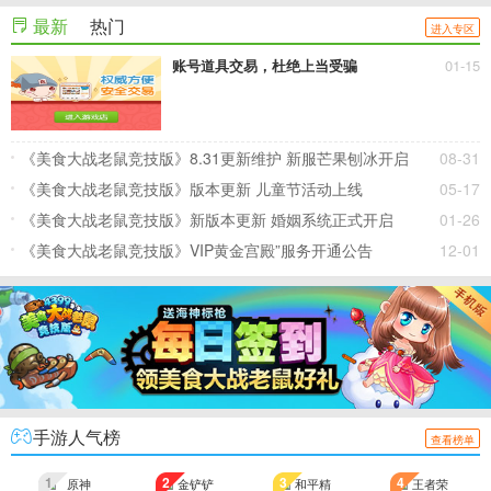
最新
热门
进入专区
账号道具交易，杜绝上当受骗
01-15
《美食大战老鼠竞技版》8.31更新维护 新服芒果刨冰开启
08-31
《美食大战老鼠竞技版》版本更新 儿童节活动上线
05-17
《美食大战老鼠竞技版》新版本更新 婚姻系统正式开启
01-26
《美食大战老鼠竞技版》VIP黄金宫殿”服务开通公告
12-01
手游人气榜
查看榜单
1
2
3
4