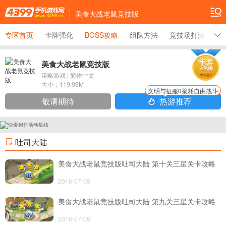
美食大战老鼠竞技版
专区首页
卡牌强化
BOSS攻略
组队方法
竞技场打法
新
美食大战老鼠竞技版
策略游戏
|
简体中文
大小：
119.93M
文明与征服0损耗自由战斗
敬请期待
热游推荐
吐司大陆
美食大战老鼠竞技版吐司大陆 第十关三星关卡攻略
2016-07-08
美食大战老鼠竞技版吐司大陆 第九关三星关卡攻略
2016-07-08