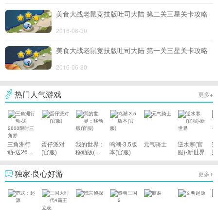
美食大战老鼠竞技版吐司大陆 第二关三星关卡攻略
2016-06-30
美食大战老鼠竞技版吐司大陆 第一关三星关卡攻略
2016-06-30
热门人气游戏
更多+
三角洲行
蛋仔派对
我的世界：
鸣潮-3.5版
元气骑士
逆水寒(官
完
动-送2600
(官服)
移动版(官
本(官服)
服)-新世界
男
限时三角券
服)
了
独家·良心好游
更多+