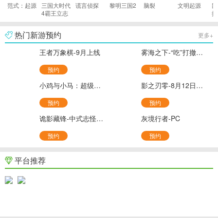
范式：起源
三国大时代
谎言侦探
黎明三国2
脑裂
文明起源
鼠
4霸王立志
拟
热门新游预约
更多+
王者万象棋-9月上线
雾海之下-“吃”打撤新游(官服)
预约
预约
小鸡与小马：超级派对-超级鸡马
影之刃零-8月12日开放预购-PC
预约
预约
诡影藏锋-中式志怪搜打撤
灰境行者-PC
预约
预约
平台推荐