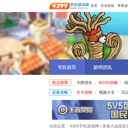
首页
安卓游戏
苹果游
热点推荐
卡牌强化
BOSS攻略
|
|
必备攻略
关卡攻略
视频大全
玩
|
|
当前位置：
4399手机游戏网
>
美食大战老鼠