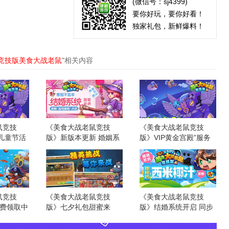
(微信号：sj4399)
要你好玩，要你好看！
独家礼包，新鲜爆料！
竞技版美食大战老鼠
"相关内容
鼠竞技
《美食大战老鼠竞技
《美食大战老鼠竞技
儿童节活
版》新版本更新 婚姻系
版》VIP黄金宫殿”服务
统正式开启
开通公告
盒，玩游戏领取精品礼包
鼠竞技
《美食大战老鼠竞技
《美食大战老鼠竞技
免费领取中
版》七夕礼包甜蜜来
版》结婚系统开启 同步
袭！
开放新服