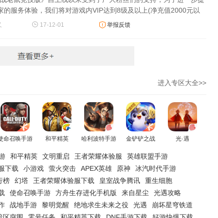
玩家的服务体验，我们将对游戏内VIP达到8级及以上(净充值2000元以
家直接开通“VIP黄金宫殿”特权服务。
又
17-12-01
举报反馈
进入专区大全>>
使命召唤手游
和平精英
哈利波特手游
金铲铲之战
光·遇
游
和平精英
文明重启
王者荣耀体验服
英雄联盟手游
服下载
小游戏
萤火突击
APEX英雄
原神
冰汽时代手游
行榜
幻塔
王者荣耀体验服下载
皇室战争腾讯
重生细胞
载
使命召唤手游
方舟生存进化手机版
来自星尘
光遇攻略
作
战地手游
黎明觉醒
绝地求生未来之役
光遇
崩坏星穹铁道
暗区突围
零号任务
和平精英下载
DNF手游下载
好游快爆下载