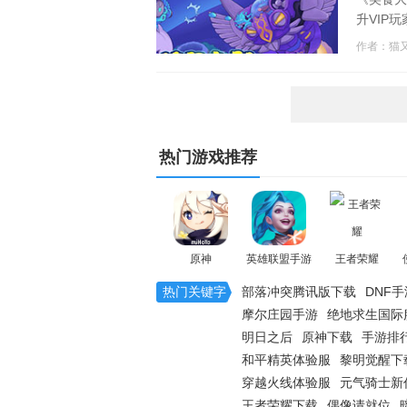
升VIP
上)的玩
作者：猫
热门游戏推荐
原神
英雄联盟手游
王者荣耀
热门关键字
部落冲突腾讯版下载
DNF手
摩尔庄园手游
绝地求生国际
明日之后
原神下载
手游排
美食大战老鼠竞技版
和平精英体验服
黎明觉醒下
穿越火线体验服
元气骑士新
王者荣耀下载
偶像请就位