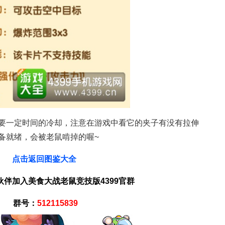
食大战老鼠竞
要一定时间的冷却，注意在游戏中看它的夹子有没有拉伸
备就绪，会被老鼠啃掉的喔~
点击返回图鉴大全
伙伴加入美食大战老鼠竞技版4399官群
群号：
512115839