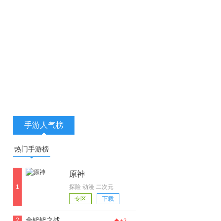
手游人气榜
热门手游榜
原神
1
探险 动漫 二次元
专区
下载
金铲铲之战
2
+2