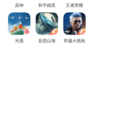
原神
和平精英
王者荣耀
光遇
妄想山海
穿越火线枪
战王者
技版论坛