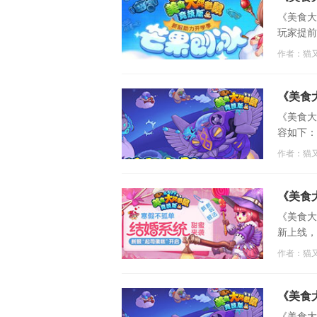
《美食大
玩家提前
作者：猫
《美食
《美食大
容如下：
作者：猫
《美食
《美食大
新上线，
+新服的
作者：猫
年福利陪
《美食
《美食大