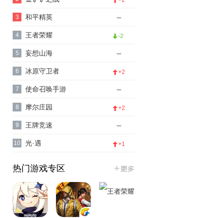
和平精英
3
王者荣耀
4
-2
妄想山海
5
冰原守卫者
6
+2
使命召唤手游
7
摩尔庄园
8
+2
王牌竞速
9
光·遇
10
+1
热门游戏专区