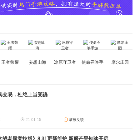
王者荣耀
妄想山海
冰原守卫者
使命召唤手
摩尔庄园
游
具交易，杜绝上当受骗
技版攻略心得
又
21-01-15
举报反馈
大战老鼠竞技版》8.31更新维护 新服芒果刨冰开启