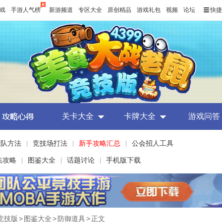
戏
手游人气榜
新游频道
专区大全
原创精品
游戏礼包
视频
论坛
快捷
关卡大全
卡牌大全
游戏问答
组队方法
竞技场打法
新手攻略汇总
公会招人工具
|
|
|
法攻略
图鉴大全
话题讨论
手机版下载
|
|
|
竞技版
>
图鉴大全
>
防御道具
>
正文