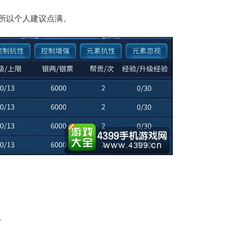
所以个人建议点满。
女幽魂手游攻
。