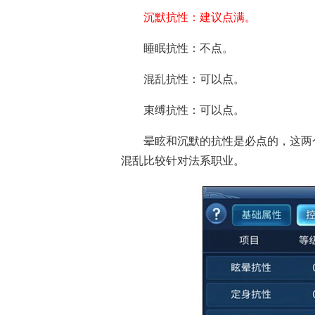
沉默抗性：建议点满。
睡眠抗性：不点。
混乱抗性：可以点。
束缚抗性：可以点。
晕眩和沉默的抗性是必点的，这两
混乱比较针对法系职业。