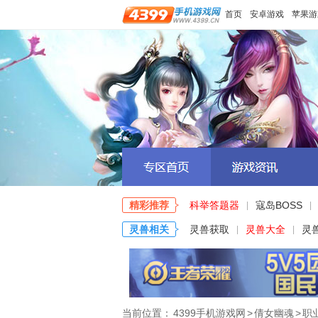
首页
安卓游戏
苹果游
精彩推荐
科举答题器
寇岛BOSS
|
|
灵兽相关
灵兽获取
灵兽大全
灵
|
|
当前位置：
4399手机游戏网
>
倩女幽魂
>
职