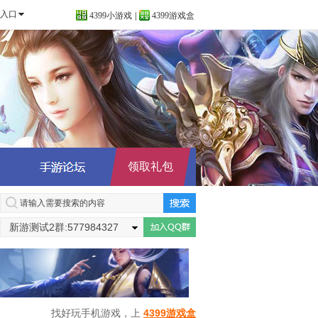
入口
4399小游戏
|
4399游戏盒
领取礼包
新游测试2群:577984327
找好玩手机游戏，上
4399游戏盒