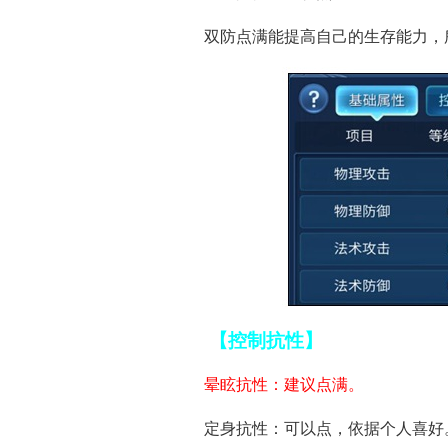
双防点满能提高自己的生存能力，
倩女幽魂手游
倩女幽魂手游游
倩
【控制抗性】
晕眩抗性：建议点满。
定身抗性：可以点，依据个人喜好