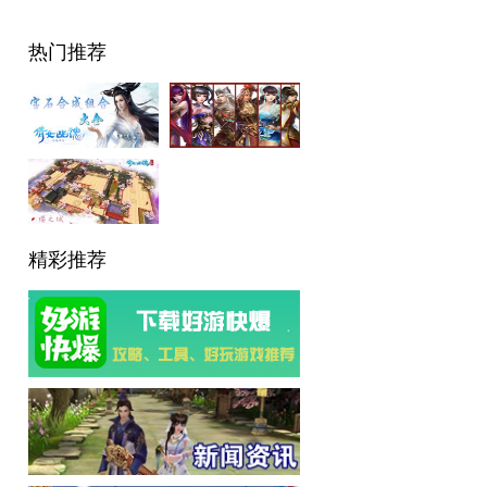
热门推荐
精彩推荐