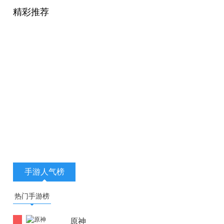
精彩推荐
手游人气榜
热门手游榜
原神