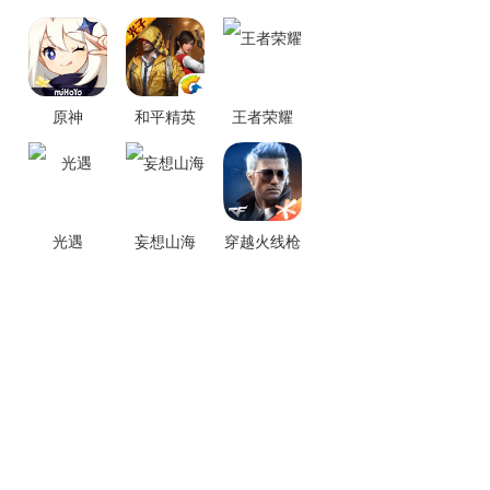
原神
和平精英
王者荣耀
光遇
妄想山海
穿越火线枪
战王者
坛