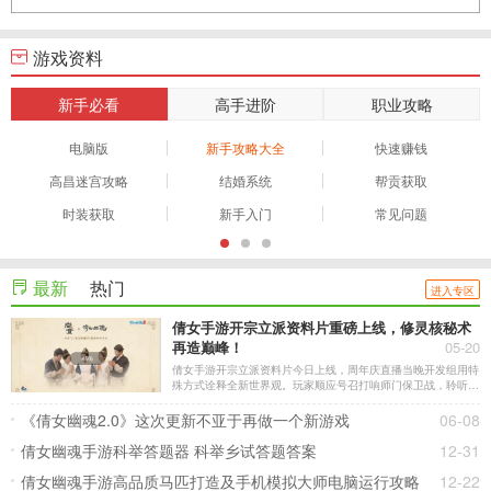
游戏资料
新手必看
高手进阶
职业攻略
电脑版
新手攻略大全
快速赚钱
高昌迷宫攻略
结婚系统
帮贡获取
时装获取
新手入门
常见问题
最新
热门
进入专区
倩女手游开宗立派资料片重磅上线，修灵核秘术
再造巅峰！
05-20
倩女手游开宗立派资料片今日上线，周年庆直播当晚开发组用特
殊方式诠释全新世界观。玩家顺应号召打响师门保卫战，聆听策
划现场爆料开宗立派特色玩法。修炼灵核研习师门秘术，超高自
由度开宗立派玩法等你来体验。代言人罗云熙现身晚会开宗立
《倩女幽魂2.0》这次更新不亚于再做一个新游戏
06-08
派，广纳弟子派发福利。今晚，
倩女幽魂手游科举答题器 科举乡试答题答案
12-31
倩女幽魂手游高品质马匹打造及手机模拟大师电脑运行攻略
12-22