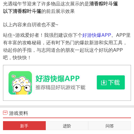
光遇端午节迎来了许多物品这次展示的是
清香粽叶斗篷
以下清香粽叶斗篷
的前后展示效果
导航
4399手机游戏网
以上内容来自玥谁也不爱~
展开
站住~游戏爱好者！我强烈建议你下个
好游快爆APP
。APP里
有丰富的攻略秘籍，还有时下热门的爆款新游和实用工具，
动起你的手指，与志同道合的朋友一起玩这个好玩的APP
吧，快快快！
游戏资料
新手
进阶
问答