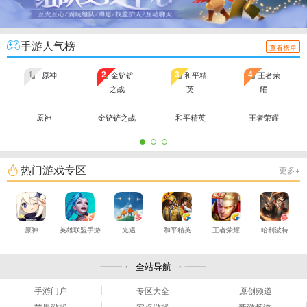
手游人气榜
查看榜单
1
2
3
4
原神
金铲铲之战
和平精英
王者荣耀
热门游戏专区
更多+
原神
英雄联盟手游
光遇
和平精英
王者荣耀
哈利波特
全站导航
手游门户
专区大全
原创频道
苹果游戏
安卓游戏
新游频道