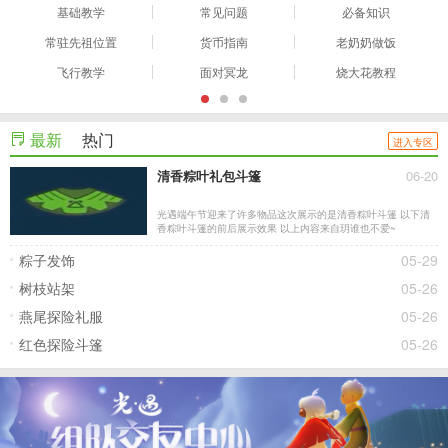
基础教学
常见问题
必备知识
常驻先祖位置
货币指南
老奶奶做饭
飞行教学
面对冥龙
烧大花教程
最新
热门
进入专区
清香粽叶礼包斗篷
06-20
光遇端午节迎来了许多物品这次展示的是清香粽叶斗篷 以下清
香粽叶斗篷的前后展示效果 以上内容来自玥谁也不爱~
粽子发饰
05-29
树枝站架
05-26
燕尾探险礼服
05-26
红色探险斗篷
05-26