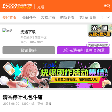
光遇
专区首页
每日任务
攻略汇总
萌新必看
第1章 晨岛
第2章
光遇下载
角色扮演
|
简体中文
大小：
1857.98M
先祖装扮&位置
敬请期待
光遇先祖兑换查询器
清香粽叶礼包斗篷
2025-06-20
4399小编
0
举报