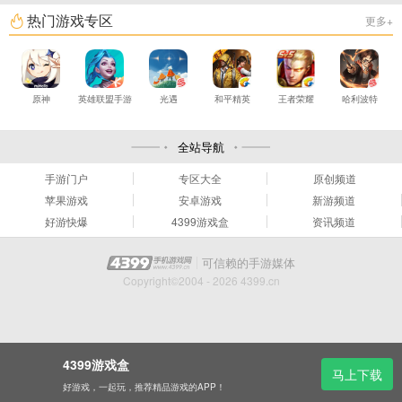
热门游戏专区
更多+
原神
英雄联盟手游
光遇
和平精英
王者荣耀
哈利波特
全站导航
手游门户
专区大全
原创频道
苹果游戏
安卓游戏
新游频道
好游快爆
4399游戏盒
资讯频道
可信赖的手游媒体
Copyright©2004 - 2026 4399.cn
4399游戏盒
马上下载
好游戏，一起玩，推荐精品游戏的APP！