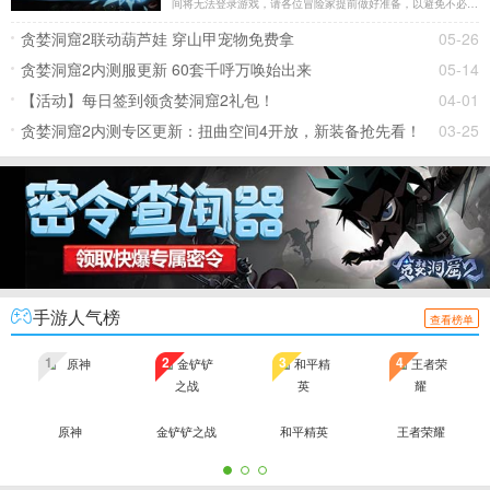
间将无法登录游戏，请各位冒险家提前做好准备，以避免不必要
的损失。
贪婪洞窟2联动葫芦娃 穿山甲宠物免费拿
05-26
贪婪洞窟2内测服更新 60套千呼万唤始出来
05-14
【活动】每日签到领贪婪洞窟2礼包！
04-01
贪婪洞窟2内测专区更新：扭曲空间4开放，新装备抢先看！
03-25
手游人气榜
查看榜单
1
2
3
4
原神
金铲铲之战
和平精英
王者荣耀