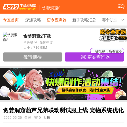
贪婪洞窟2
专区首页
深渊攻略
密令查询器
新手攻略汇总
哪个职业厉害
贪婪洞窟2下载
角色扮演
|
简体中文
大小：
716.98M
一键复制，所有密令
敬请期待
密令查询器
贪婪洞窟葫芦兄弟联动测试服上线 宠物系统优化
2020-05-26
鱼民
0
举报