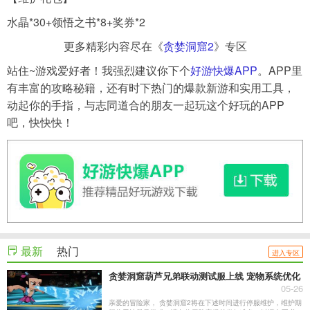
水晶*30+领悟之书*8+奖券*2
更多精彩内容尽在《
贪婪洞窟2
》专区
站住~游戏爱好者！我强烈建议你下个
好游快爆APP
。APP里
有丰富的攻略秘籍，还有时下热门的爆款新游和实用工具，
动起你的手指，与志同道合的朋友一起玩这个好玩的APP
吧，快快快！
最新
热门
进入专区
贪婪洞窟葫芦兄弟联动测试服上线 宠物系统优化
05-26
亲爱的冒险家， 贪婪洞窟2将在下述时间进行停服维护，维护期