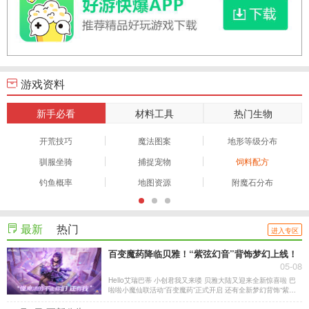
游戏资料
新手必看
材料工具
热门生物
开荒技巧
魔法图案
地形等级分布
驯服坐骑
捕捉宠物
饲料配方
钓鱼概率
地图资源
附魔石分布
最新
热门
进入专区
百变魔药降临贝雅！“紫弦幻音”背饰梦幻上线！
05-08
Hello艾瑞巴蒂 小创君我又来喽 贝雅大陆又迎来全新惊喜啦 巴
啦啦小魔仙联活动“百变魔药”正式开启 还有全新梦幻背饰“紫弦
幻音”惊喜登场 全新魔法冒险即将来袭 快跟小创君一起来看看吧