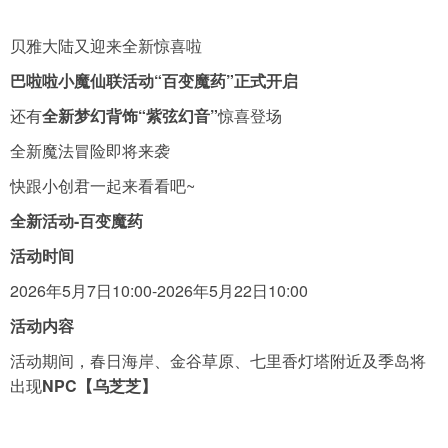
贝雅大陆又迎来全新惊喜啦
导航
4399手机游戏网
巴啦啦小魔仙联活动“百变魔药”正式开启
展开
还有
全新梦幻背饰“紫弦幻音”
惊喜登场
全新魔法冒险即将来袭
快跟小创君一起来看看吧~
全新活动-百变魔药
活动时间
2026年5月7日10:00-2026年5月22日10:00
活动内容
活动期间，春日海岸、金谷草原、七里香灯塔附近及季岛将
出现
NPC【乌芝芝】