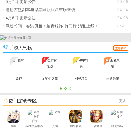
~
5月7日 更新公告
05-06
遗愿古堡副本与愿晶赋职玩法重磅来袭！
04-24
4月8日 更新公告
04-08
风过竹间，春满贝雅！踏青服饰“竹间行”清雅上线！
04-07
手游人气榜
查看榜单
1
2
3
4
原神
金铲铲之战
和平精英
王者荣耀
热门游戏专区
更多+
原神
英雄联盟手游
光遇
和平精英
王者荣耀
哈利波特