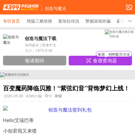
创造与魔法
专区首页
绝版三栖坐骑
塞加拉传说
警惕游戏诈骗
豪华大礼
创造与魔法下载
休闲娱乐
|
简体中文
大小：
1875.41M
食谱、饲料配方大全
敬请期待
食谱查询器
百变魔药降临贝雅！“紫弦幻音”背饰梦幻上线！
2026-05-08
4399小编
0
举报
Hello艾瑞巴蒂
小创君我又来喽